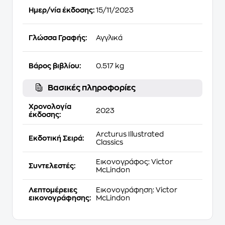
Ημερ/νία έκδοσης:
15/11/2023
Γλώσσα Γραφής:
Αγγλικά
Βάρος βιβλίου:
0.517 kg
Βασικές πληροφορίες
Χρονολογία
2023
έκδοσης:
Arcturus Illustrated
Εκδοτική Σειρά:
Classics
Εικονογράφος: Victor
Συντελεστές:
McLindon
Λεπτομέρειες
Εικονογράφηση: Victor
εικονογράφησης:
McLindon