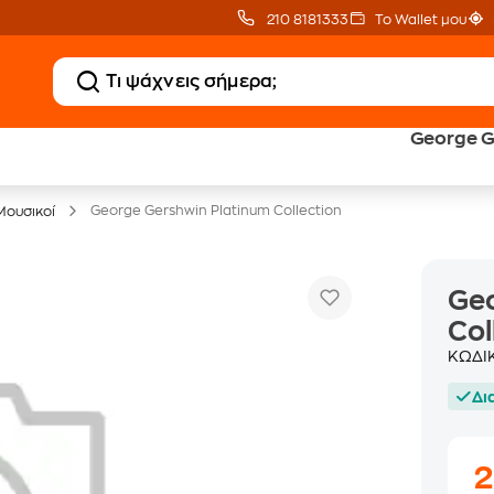
210 8181333
Το Wallet μου
George G
20 € Public επιστροφή
Δωρεάν Μεταφορικ
με Snappi
με Public+ Delivery
George Gershwin Platinum Collection
Μουσικοί
Geo
Col
ΚΩΔΙ
Δι