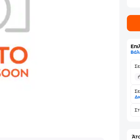
Επι
Βάλ
Σ
Σε
Δι
Σ
Άτο