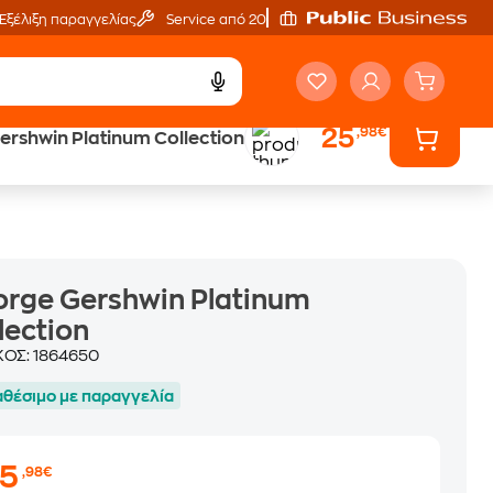
Εξέλιξη παραγγελίας
Service από 20'
25
,98€
ershwin Platinum Collection
ά
Έλα στον κόσμο
των ηχητικών βιβλίων
rge Gershwin Platinum
lection
ΚΟΣ:
1864650
αθέσιμο με παραγγελία
25
,98€