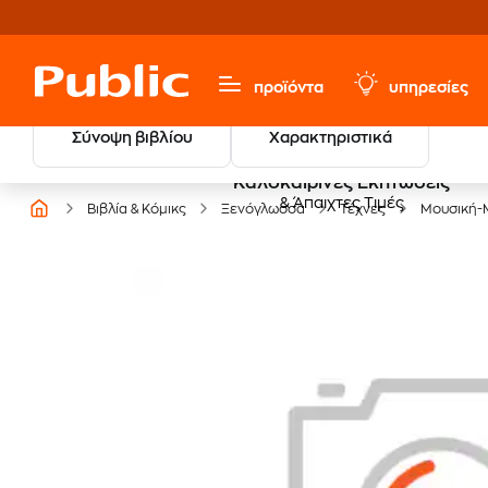
προϊόντα
υπηρεσίες
Σύνοψη βιβλίου
Χαρακτηριστικά
Καλοκαιρινές Εκπτώσεις
& Άπαιχτες Τιμές
Βιβλία & Κόμικς
Ξενόγλωσσα
Τέχνες
Μουσική-