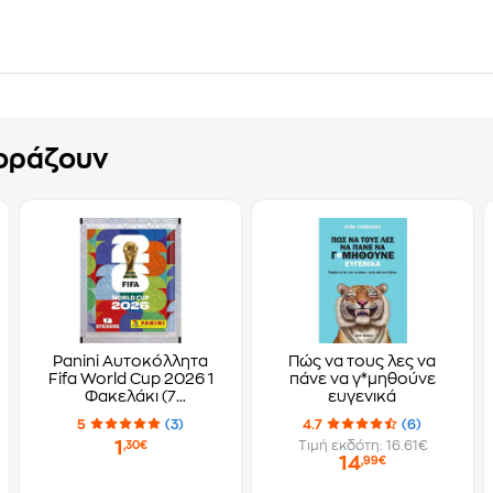
γοράζουν
Panini Αυτοκόλλητα
Πώς να τους λες να
Fifa World Cup 2026 1
πάνε να γ*μηθούνε
Φακελάκι (7
ευγενικά
Αυτοκόλλητα)
5
(3)
4.7
(6)
1
Τιμή εκδότη: 16.61€
,30€
14
,99€