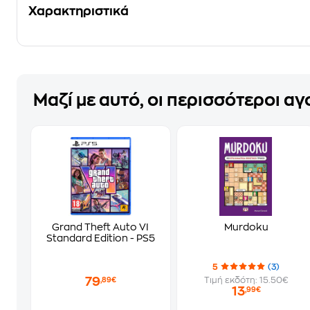
Χαρακτηριστικά
Μαζί με αυτό, οι περισσότεροι α
Grand Theft Auto VI
Murdoku
Standard Edition - PS5
5
(3)
79
Τιμή εκδότη: 15.50€
,89€
13
,99€