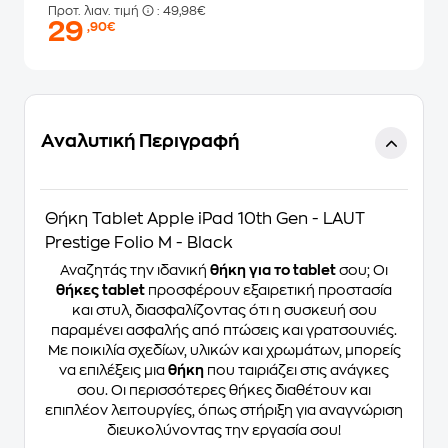
Προτ. λιαν. τιμή
: 49,98€
29
,90€
Αναλυτική Περιγραφή
Θήκη Tablet Apple iPad 10th Gen - LAUT
Prestige Folio M - Black
Αναζητάς την ιδανική
θήκη για το tablet
σου; Οι
θήκες tablet
προσφέρουν εξαιρετική προστασία
και στυλ, διασφαλίζοντας ότι η συσκευή σου
παραμένει ασφαλής από πτώσεις και γρατσουνιές.
Με ποικιλία σχεδίων, υλικών και χρωμάτων, μπορείς
να επιλέξεις μια
θήκη
που ταιριάζει στις ανάγκες
σου. Οι περισσότερες θήκες διαθέτουν και
επιπλέον λειτουργίες, όπως στήριξη για αναγνώριση
διευκολύνοντας την εργασία σου!