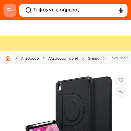
Θήκη Tablet 
Αξεσουάρ
Αξεσουάρ Tablet
Θήκες