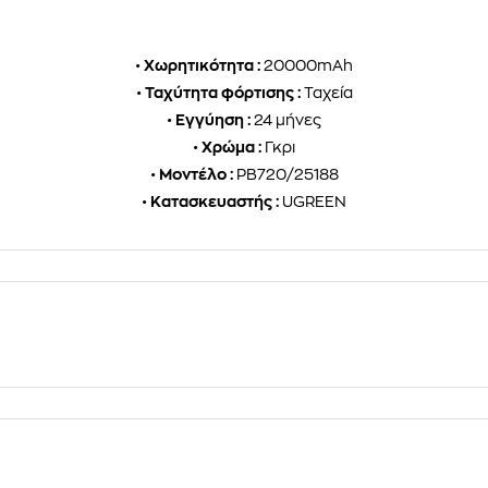
•
Χωρητικότητα :
20000mAh
•
Ταχύτητα φόρτισης :
Ταχεία
•
Εγγύηση :
24 μήνες
•
Χρώμα :
Γκρι
•
Μοντέλο :
PB720/25188
•
Κατασκευαστής :
UGREEN