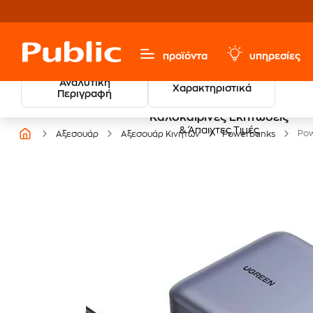
προϊόντα
υπηρεσίες
Αναλυτική
Χαρακτηριστικά
Περιγραφή
Καλοκαιρινές Εκπτώσεις
& Άπαιχτες Τιμές
Pow
Αξεσουάρ
Αξεσουάρ Κινητών
Powerbanks