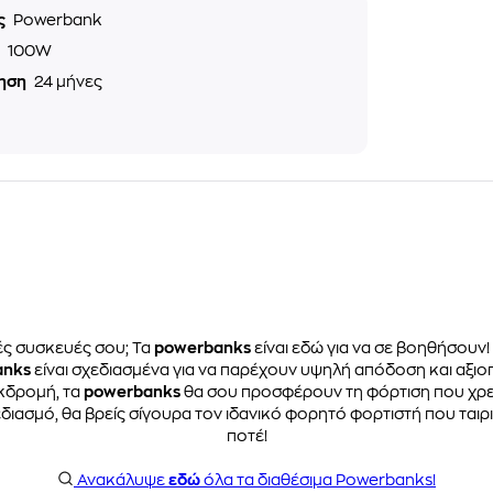
ς
Powerbank
ς
100W
ηση
24 μήνες
ές συσκευές σου; Τα
powerbanks
είναι εδώ για να σε βοηθήσουν!
anks
είναι σχεδιασμένα για να παρέχουν υψηλή απόδοση και αξιο
εκδρομή, τα
powerbanks
θα σου προσφέρουν τη φόρτιση που χρειά
ασμό, θα βρείς σίγουρα τον ιδανικό φορητό φορτιστή που ταιριάζ
ποτέ!
Ανακάλυψε
εδώ
όλα τα διαθέσιμα Powerbanks!