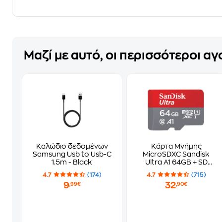
Μαζί με αυτό, οι περισσότεροι α
Καλώδιο δεδομένων
Κάρτα Μνήμης
Samsung Usb to Usb-C
MicroSDXC Sandisk
1.5m - Black
Ultra A1 64GB + SD
Adapter 140MB/s
4.7
(174)
4.7
(715)
SDSQUAB-064G-
9
32
,99€
,90€
GN6MA