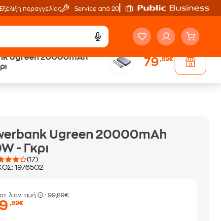
Εξέλιξη παραγγελίας
Service από 20'
nk Ugreen 20000mAh
79
,89€
Trade & Save
ρι
επιστροφή κινητού
werbank Ugreen 20000mAh
W - Γκρι
(17)
ΚΟΣ:
1976502
οτ. λιαν. τιμή
: 99,89€
79
,89€