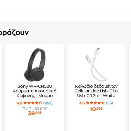
γοράζουν
Sony WH-CH520
Καλώδιο δεδομένων
Ασύρματα Ακουστικά
Cellular Line Usb-C to
Κεφαλής - Μαύρο
Usb-C 1.2m - White
4.6
(623)
4.6
(53)
10
Π.Λ.Τ. : 69.99€
,99€
39
,90€