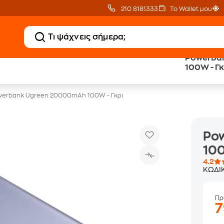
210 8181333
Το Wallet μου
Powerba
Δώρο ΑΙ courses
Δωρεάν BoxNow
100W - Γκ
αξίας 150€
για 1 χρόνο!
erbank Ugreen 20000mAh 100W - Γκρι
Po
100
4.2
ΚΩΔΙ
Πρ