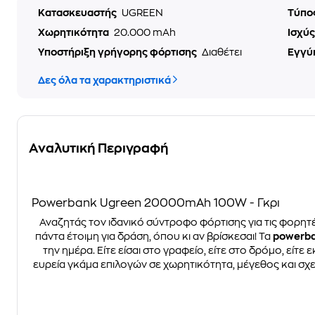
Κατασκευαστής
UGREEN
Τύπο
Χωρητικότητα
20.000 mAh
Ισχύ
Υποστήριξη γρήγορης φόρτισης
Διαθέτει
Εγγύ
Δες όλα τα χαρακτηριστικά
Αναλυτική Περιγραφή
Powerbank Ugreen 20000mAh 100W - Γκρι
Αναζητάς τον ιδανικό σύντροφο φόρτισης για τις φορητ
πάντα έτοιμη για δράση, όπου κι αν βρίσκεσαι! Τα
powerb
την ημέρα. Είτε είσαι στο γραφείο, είτε στο δρόμο, είτε 
ευρεία γκάμα επιλογών σε χωρητικότητα, μέγεθος και σχεδι