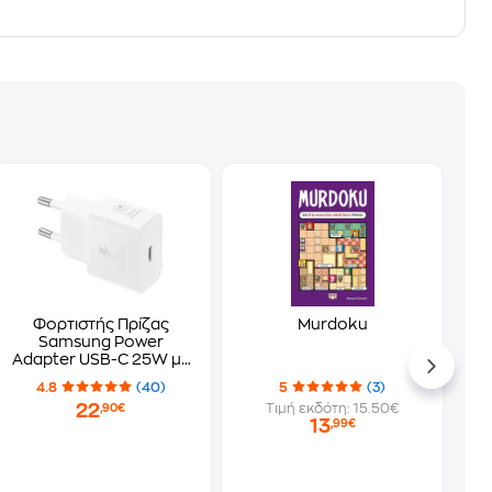
Φορτιστής Πρίζας
Murdoku
Samsung Power
Adapter USB-C 25W με
Καλώδιο - Λευκό
4.8
(40)
5
(3)
22
Τιμή εκδότη: 15.50€
,90€
13
,99€