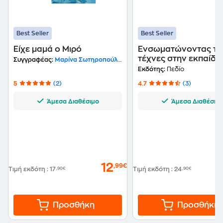
συγγραφή μουσικών βιβλίων του δημοτικού
σχολείου, υπό την αιγίδα του Παιδαγωγικού
Ινστιτούτου. Έχει επιμεληθεί παιδαγωγικά θεατρικές
Best Seller
Best Seller
παραστάσεις για παιδιά.
Είχε μαμά ο Μιρό
Ενσωματώνοντας τι
τέχνες στην εκπαίδε
Συγγραφέας:
Μαρίνα Σωτηροπούλου-Ζορμπαλά
Εκδότης:
Πεδίο
5
(2)
4.7
(3)
Άμεσα Διαθέσιμο
Άμεσα Διαθέσιμ
12
,99€
Τιμή εκδότη
:
17
,90€
Τιμή εκδότη
:
24
,90€
Προσθήκη
Προσθήκη