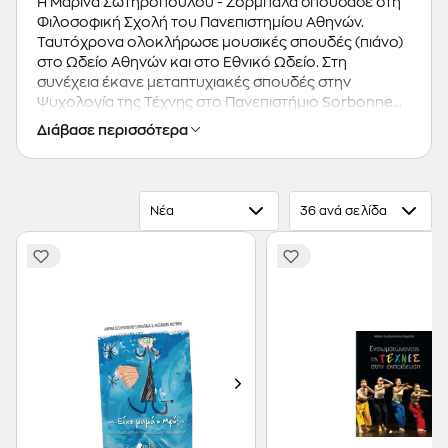
Η Μαρίνα Σωτηροπούλου - Ζορμπαλά σπούδασε στη
Φιλοσοφική Σχολή του Πανεπιστημίου Αθηνών.
Ταυτόχρονα ολοκλήρωσε μουσικές σπουδές (πιάνο)
στο Ωδείο Αθηνών και στο Εθνικό Ωδείο. Στη
συνέχεια έκανε μεταπτυχιακές σπουδές στην
Ψυχολογία της Τέχνης στο Πανεπιστήμιο Sorbonne
και Νanterre στο Παρίσι. Έλαβε το διδακτορικό της
Διάβασε περισσότερα
δίπλωμα από το Τμήμα Φιλοσοφίας, Παιδαγωγικής και
Ψυχολογίας του Πανεπιστημίου Αθηνών. Τα
επιστημονικά της ενδιαφέροντα επικεντρώνονται
στην επίδραση της αισθητικής δραστηριότητας στην
Νέα
36 ανά σελίδα
κοινωνική και την ακαδημαϊκή ανάπτυξη των
μαθητών του ελληνικού σχολείου. Από το 2003 είναι
λέκτορας στο Παιδαγωγικό Τμήμα Προσχολικής
Εκπαίδευσης του Πανεπιστημίου Κρήτης. Το
διδακτικό της έργο αφορά στη διδασκαλία μέσω
τέχνης. Το συγγραφικό της έργο αποτελείται από
μελέτες (διεθνή και ελληνόφωνα βιβλία, κεφάλαια και
άρθρα) πάνω στην πολιτική της αισθητικής αγωγής,
την ενσωμάτωση των τεχνών στις διδακτικές
διαδικασίες και την «αισθητική διδασκαλία». Έχει
διακριθεί με το Colin Marsh Pearson Australia Award.
Έχει συμμετάσχει στην αξιολόγηση των υπό