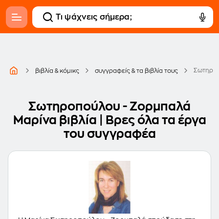
Σωτηροπ
βιβλία & κόμικς
συγγραφείς & τα βιβλία τους
Σωτηροπούλου - Ζορμπαλά
Μαρίνα βιβλία | Βρες όλα τα έργα
του συγγραφέα