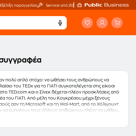
Εξέλιξη παραγγελίας
Service από 20'
υ συγγραφέα
έναν πολύ απλό στόχο: να ωθήσει τους ανθρώπους να
αίσιο του TEDx για το ΓΙΑΤΙ συγκαταλέγεται στις είκοσι
 στο TED.com και ο Σίνεκ δέχεται πλέον προσκλήσεις από
ιδέα του ΓΙΑΤΙ. Από μέλη του Κογκρέσου μέχρι ξένους
σούς σαν τη Microsoft και τη Wal-Mart, από το Χόλιγουντ
υν να εμπνέουν τους άλλους επιδιώκουν πλέον να μάθουν
ND Corporation, διδάσκει Στρατηγική Επικοινωνία στο
ημίου Κολούμπια και δραστηριοποιείται στον χώρο της
ν δεν ταξιδεύει, ζει στη Νέα Υόρκη.