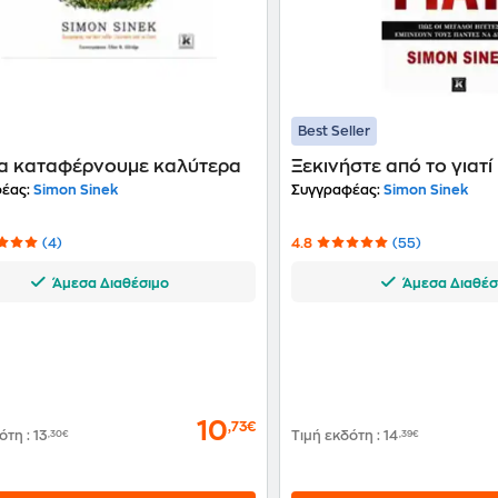
Best Seller
τα καταφέρνουμε καλύτερα
Ξεκινήστε από το γιατί
έας:
Simon Sinek
Συγγραφέας:
Simon Sinek
(4)
4.8
(55)
Άμεσα Διαθέσιμο
Άμεσα Διαθέσ
10
,73€
δότη
:
13
,30€
Τιμή εκδότη
:
14
,39€