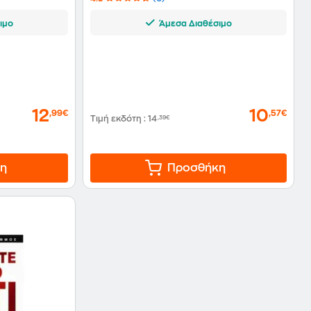
ιμο
Άμεσα Διαθέσιμο
12
10
,99€
,57€
Τιμή εκδότη
:
14
,39€
η
Προσθήκη