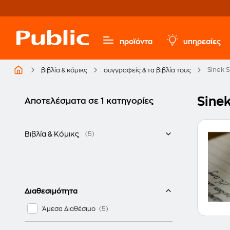
προϊόντα
υπηρεσίες
Sinek 
βιβλία & κόμικς
συγγραφείς & τα βιβλία τους
Sinek
Αποτελέσματα σε 1 κατηγορίες
Βιβλία & Κόμικς
(5)
Ελληνικά
Διαθεσιμότητα
Άμεσα Διαθέσιμο