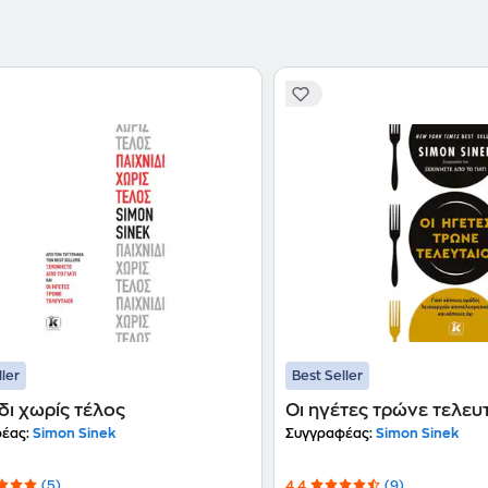
ller
Best Seller
δι χωρίς τέλος
Οι ηγέτες τρώνε τελευτ
έας:
Simon Sinek
Συγγραφέας:
Simon Sinek
(5)
4.4
(9)