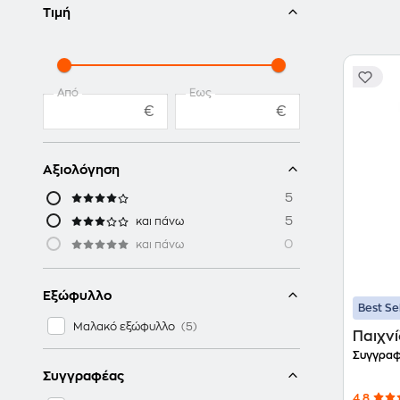
Τιμή
Από
Έως
€
€
Αξιολόγηση
5
5
και πάνω
0
και πάνω
Εξώφυλλο
Best Se
Μαλακό εξώφυλλο
Παιχνί
Συγγραφ
Συγγραφέας
4.8