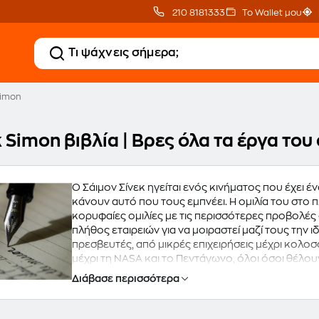
210 8181333
Το Wallet μου
Simon
 Simon βιβλία | Βρες όλα τα έργα το
Ο Σάιμον Σίνεκ ηγείται ενός κινήματος που έχει 
κάνουν αυτό που τους εμπνέει. Η ομιλία του στο πλ
κορυφαίες ομιλίες με τις περισσότερες προβολές
πλήθος εταιρειών για να μοιραστεί μαζί τους την 
πρεσβευτές, από μικρές επιχειρήσεις μέχρι κολοσ
μέχρι τη NASA και το Πεντάγωνο, όλοι όσοι θέλο
για το ΓΙΑΤΙ. Ο Σίνεκ εργάζεται ως βοηθός στο RA
Διάβασε περισσότερα
πρόγραμμα μεταπτυχιακών σπουδών του Πανεπιστ
τέχνης και των μη κερδοσκοπικών οργανισμών. Ότα