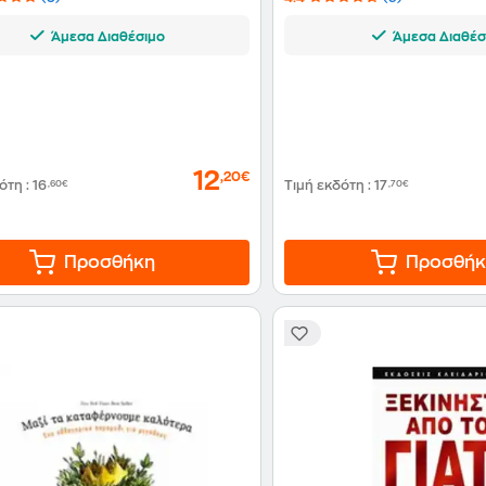
Άμεσα Διαθέσιμο
Άμεσα Διαθέσ
12
,20€
δότη
:
16
,60€
Τιμή εκδότη
:
17
,70€
Προσθήκη
Προσθήκ