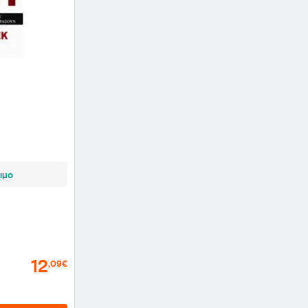
ιμο
12
,09€