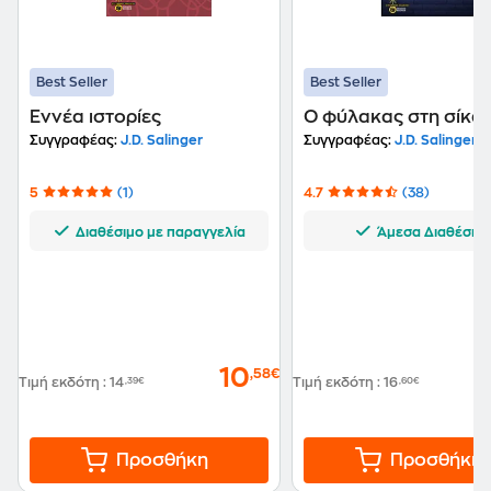
επέτρεψε να εκδοθούν όσα, κατά τη γνώμη του,
μπορούσαν να αντέξουν στο χρόνο, στον τόμο "Nine
Stories" ("Εννέα ιστορίες", 1953). Πέθανε τον
Ιανουάριο του 2010 στο σπίτι του, στο Νιού Χαμπσάιρ,
Best Seller
Best Seller
από φυσικά αίτια.
Εννέα ιστορίες
Ο φύλακας στη σίκα
Συγγραφέας:
J.D. Salinger
Συγγραφέας:
J.D. Salinger
5
(1)
4.7
(38)
Διαθέσιμο με παραγγελία
Άμεσα Διαθέσιμ
10
,58€
Τιμή εκδότη
:
14
,39€
Τιμή εκδότη
:
16
,60€
Προσθήκη
Προσθήκη