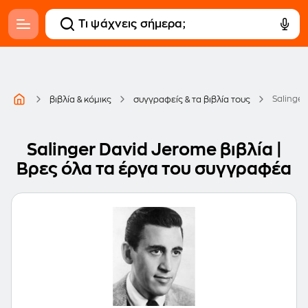
Salinge
βιβλία & κόμικς
συγγραφείς & τα βιβλία τους
Salinger David Jerome βιβλία |
Βρες όλα τα έργα του συγγραφέα