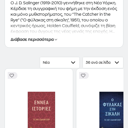
Ο J. D. Salinger (1919-2010) γεννήθηκε στη Νέα Υόρκη.
Κέρδισε τη συγγραφική του φήμη με την έκδοση ενός
και μόνο μυθιστορήματος, του "The Catcher in the
Rye" ("Ο φύλακας στη σίκαλη", 1951), του οποίου ο
κεντρικός ήρωας, Holden Caulfield, συνόψιζε τη βίαιη
έκφραση του άγχους της νέας γενιάς της εποχής. Η
αίσθηση που προκάλεσε το βιβλίο και η ταύτισή του
Διάβασε περισσότερα
με τη γενιά των μπήτνικ, ανάγκασε τον Σάλιντζερ να
εγκαταλείψει τη Ν. Υόρκη για ένα σπίτι στους
μακρινούς λόφους του Cornish, New Hampshire.
Προηγουμένως, είχε προλάβει να δημοσιεύσει και
Νέα
36 ανά σελίδα
ορισμένα διηγήματά του, σε ένα από τα οποία -στο "A
Perfect Day for Bananafish" ("Τέλεια μέρα για
μπανανόψαρα", περιοδικό "New Yorker", 1949)-,
εμφανίζεται για πρώτη φορά ο Seymour Glass,
χαρακτήρας τον οποίο ξαναβρίσκουμε στα βιβλία
"Franny and Zooey" ("Φράνυ και Ζούι", 1961) και "Raise
High the Roof Beam, Carpenters/Seymour: An
Introduction" ("Ψηλά σηκώστε τη στέγη, ξυλουργοί/
Σίμορ: συστατικά στοιχεία", 1963), τα μόνα άλλα βιβλία
που εξέδωσε ο Σάλιντζερ. Από 35, περίπου, διηγήματά
του που δημοσιεύτηκαν σε διάφορα περιοδικά,