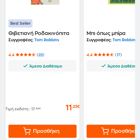
ένας τόμος με μικρότερα ταξιδιωτικά του κείμενα,
δοκίμια, σατιρικά πορτρέτα, κριτικές και ποιήματα
(που δημοσιεύτηκαν στο "Esquire", στο "Playboy",
στους "New York Times", κ.ά.), με τίτλο "Wild ducks
Best Seller
flying backward", 2005.
Θιβετιανή Ροδακινόπιτα
Μπι όπως μπίρα
Συγγραφέας:
Tom Robbins
Συγγραφέας:
Tom Robbins
4.4
(22)
4.4
(17)
Άμεσα Διαθέσιμο
Άμεσα Διαθέσιμ
11
,23€
Τιμή εκδότη
:
17
,84€
Προσθήκη
Προσθήκη