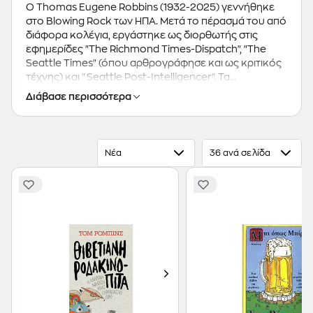
O Thomas Eugene Robbins (1932-2025) γεννήθηκε
στο Blowing Rock των ΗΠΑ. Μετά το πέρασμά του από
διάφορα κολέγια, εργάστηκε ως διορθωτής στις
εφημερίδες "The Richmond Times-Dispatch", "The
Seattle Times" (όπου αρθρογράφησε και ως κριτικός
τέχνης) και "Seattle Post-Intelligencer". Τα
μυθιστορήματά του χαρακτηρίζονται από το ύφος
Διάβασε περισσότερα
της μετα-μπιτ, επινοητικής, γεμάτης χιούμορ
λογοτεχνίας που είναι ιδιαίτερα αγαπητή στις νεαρές
ηλικίες: "Another roadside attraction", 1971 (ελλ. τίτλος
"Αμάντα το κορίτσι της γης"), "Even cowgirls get the
Νέα
36 ανά σελίδα
blues", 1976 (ελλ. τίτλος "Ακόμη και οι καουμπόισσες
μελαγχολούν", το πιο διάσημο ίσως βιβλίο του), "Still
life with woodpecker", 1980 (ελλ. τίτλος
"Τρυποκάρυδος"), "Jitterbug perfume", 1984 (ελλ.
τίτλος "Το άρωμα του ονείρου"), "Skinny legs and all",
1990 (ελλ. τίτλος "Ο χορός των εφτά πέπλων"), "Half
asleep in frog pajamas", 1994 (ελλ. τίτλος
"Μισοκοιμισμένοι μες τις βατραχοπιτζάμες μας"),
"Fierce invalids home from hot climates", 2000 (ελλ.
τίτλος "Αγριεμένοι ανάπηροι επιστρέφουν από καυτά
κλίματα"), "Villa Incognito", 2003. Είχε εκδοθεί, επίσης,