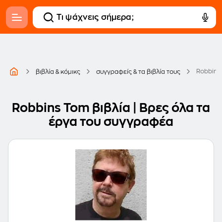
Robbins
βιβλία & κόμικς
συγγραφείς & τα βιβλία τους
Robbins Tom βιβλία | Βρες όλα τα
έργα του συγγραφέα