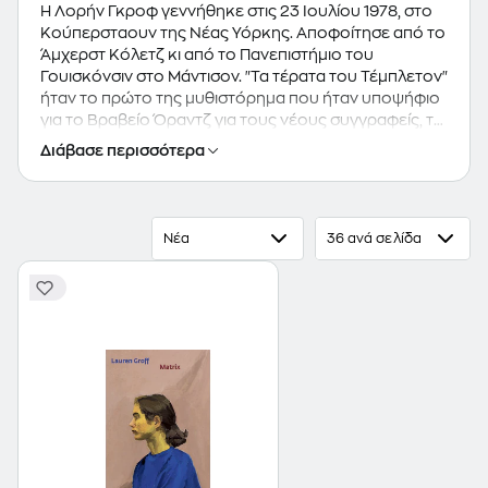
Η Λορήν Γκροφ γεννήθηκε στις 23 Ιουλίου 1978, στο
Κούπερσταουν της Νέας Υόρκης. Αποφοίτησε από το
Άμχερστ Κόλετζ κι από το Πανεπιστήμιο του
Γουισκόνσιν στο Μάντισον. "Τα τέρατα του Τέμπλετον"
ήταν το πρώτο της μυθιστόρημα που ήταν υποψήφιο
για το Βραβείο Όραντζ για τους νέους συγγραφείς, το
οποίο και χαρακτηρίστηκε από το Amazon.com και
Διάβασε περισσότερα
από το San Francisco Chronicle ως ένα από τα
καλύτερα βιβλία. Έχει περιληφθεί στη λίστα μπεστ
σέλερ των New York Times για τα τρία βιβλία της, "Τα
τέρατα του Τέμπλετον", "Αρκαδία" και "Ερυνίες και
Νέα
36 ανά σελίδα
Ευμενίδες" και τη διάσημη συλλογή διηγημάτων,
"Delicate Edible Birds". Τα έργα της έχουν προβληθεί
στο The New Yorker, Harper’s, The Atlantic και σε
αρκετές ανθολογίες Best American Short Stories.
Έχει κερδίσει τα βραβεία Paul Bowles Prize for Fiction,
PEN/O. Henry Award και το Pushcart Prize. Ήταν
φιναλίστ για το National Book Award, National Book
Critics Circle Award, το Orange Award for New Writers
και το L.A. Times Book Prize.