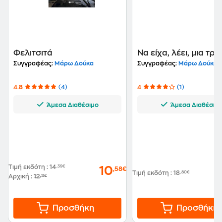
ηλεκτρονικού περιοδικού "Αναγνώστης". Της
απονεμήθηκε το Μεγάλο Βραβείο Γραμμάτων για το
2019, για τη συνολική της προσφορά στα Γράμματα.
Διηγήματα και μυθιστορήματα της έχουν μεταφραστεί
σε πολλές ευρωπαϊκές γλώσσες. Σήμερα, τα βιβλία της
κυκλοφορούν από τις εκδόσεις "Πατάκη".
Φελιτσιτά
Να είχα, λέει, μια τρ
Συγγραφέας:
Μάρω Δούκα
Συγγραφέας:
Μάρω Δούκα
4.8
(4)
4
(1)
Άμεσα Διαθέσιμο
Άμεσα Διαθέσιμ
Τιμή εκδότη
:
14
,39€
10
,58€
Τιμή εκδότη
:
18
,80€
Αρχική
:
12
,11€
Προσθήκη
Προσθήκη