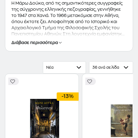
Η Μάρω Δούκα, από τις σημαντικότερες συγγραφείς
της σύγχρονης ελληνικής πεζογραφίας, γεννήθηκε
το 1947 στα Χανιά. Το 1966 μετακόμισε στην Αθήνα,
όπου έκτοτε ζει. Αποφοίτησε από το Ιστορικό και
Αρχαιολογικό Τμήμα της Φιλοσοφικής Σχολής του
Πανεπιστημίου Αθηνών. Στη λογοτεχνία εμφανίστηκε
το 1974, με τις νουβέλες "Η πηγάδα", "Κάτι άνθρωποι".
Διάβασε περισσότερα
Έχει εκδώσει συνολικά τρεις νουβέλες, δύο συλλογές
διηγημάτων, δέκα μυθιστορήματα, δύο δοκίμια "Ο
πεζογράφος και το πιθάρι του" (1992), "Τίποτα δεν
χαρίζεται" (2016), ενώ το 2005 εξέδωσε τη μαρτυρία
Νέα
36 ανά σελίδα
"Τα μαύρα λουστρίνια" στο πλαίσιο της σειράς "Η
κουζίνα του συγγραφέα" των εκδόσεων "Πατάκη".
Έχει τιμηθεί με το Βραβείο "Νίκος Καζαντζάκης" του
Δήμου Ηρακλείου για το μυθιστόρημα "Αρχαία
σκουριά" με το Β' Κρατικό Βραβείο Λογοτεχνίας για
-13%
το μυθιστόρημα "Πλωτή πόλη" και με το Βραβείο
Κώστα Ουράνη της Ακαδημίας Αθηνών για το
μυθιστόρημα "Αθώοι και φταίχτες", για το οποίο επίσης
τιμήθηκε με το Βραβείο Balkanika και το Βραβείο
"Καβάφη". Για το μυθιστόρημα "Έλα να πούμε ψέματα"
έχει τιμηθεί με το βραβείο "Νίκος Θέμελης" του