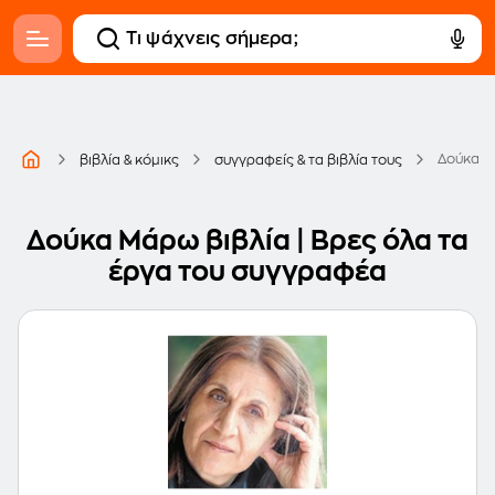
Δούκα 
βιβλία & κόμικς
συγγραφείς & τα βιβλία τους
Δούκα Μάρω βιβλία | Βρες όλα τα
έργα του συγγραφέα