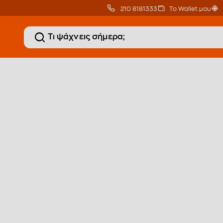
210 8181333
Το Wallet μου