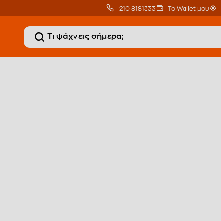
210 8181333
Το Wallet μου