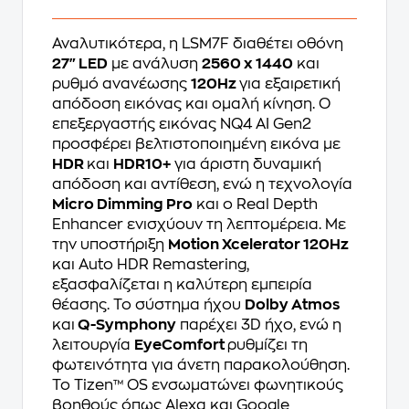
Αναλυτικότερα, η LSM7F διαθέτει οθόνη
27" LED
με ανάλυση
2560 x 1440
και
ρυθμό ανανέωσης
120Hz
για εξαιρετική
απόδοση εικόνας και ομαλή κίνηση. Ο
επεξεργαστής εικόνας NQ4 AI Gen2
προσφέρει βελτιστοποιημένη εικόνα με
HDR
και
HDR10+
για άριστη δυναμική
απόδοση και αντίθεση, ενώ η τεχνολογία
Micro Dimming Pro
και ο Real Depth
Enhancer ενισχύουν τη λεπτομέρεια. Με
την υποστήριξη
Motion Xcelerator 120Hz
και Auto HDR Remastering,
εξασφαλίζεται η καλύτερη εμπειρία
θέασης. Το σύστημα ήχου
Dolby Atmos
και
Q-Symphony
παρέχει 3D ήχο, ενώ η
λειτουργία
EyeComfort
ρυθμίζει τη
φωτεινότητα για άνετη παρακολούθηση.
Το Tizen™ OS ενσωματώνει φωνητικούς
βοηθούς όπως Alexa και Google