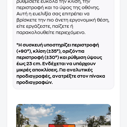
ρυθμίσετε εύκολα την κλίση, την
περιστροφή και το ύψος της οθόνης.
Αυτή η ευελιξία σας επιτρέπει να
βρίσκετε την πιο άνετη εργονομική θέση,
είτε εργάζεστε, παίζετε ή
παρακολουθείτε περιεχόμενο.
*Η συσκευή υποστηρίζει περιστροφή
(+90°), κλίση (±35°), οριζόντια
περιστροφή (±30°) και ρύθμιση ύψους
έως 23 cm. Ενδέχεται να υπάρχουν
μικρές αποκλίσεις. Για αναλυτικές
προδιαγραφές, ανατρέξτε στον πίνακα
προδιαγραφών.