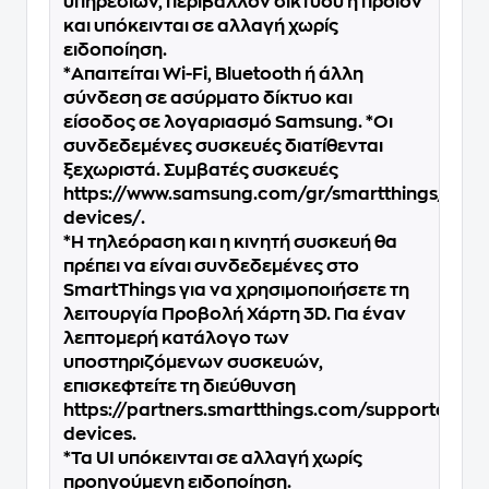
υπηρεσιών, περιβάλλον δικτύου ή προϊόν
και υπόκεινται σε αλλαγή χωρίς
ειδοποίηση.
*Απαιτείται Wi-Fi, Bluetooth ή άλλη
σύνδεση σε ασύρματο δίκτυο και
είσοδος σε λογαριασμό Samsung. *Οι
συνδεδεμένες συσκευές διατίθενται
ξεχωριστά. Συμβατές συσκευές
https://www.samsung.com/gr/smartthings/comp
devices/.
*Η τηλεόραση και η κινητή συσκευή θα
πρέπει να είναι συνδεδεμένες στο
SmartThings για να χρησιμοποιήσετε τη
λειτουργία Προβολή Χάρτη 3D. Για έναν
λεπτομερή κατάλογο των
υποστηριζόμενων συσκευών,
επισκεφτείτε τη διεύθυνση
https://partners.smartthings.com/supported-
devices.
*Τα UI υπόκεινται σε αλλαγή χωρίς
προηγούμενη ειδοποίηση.