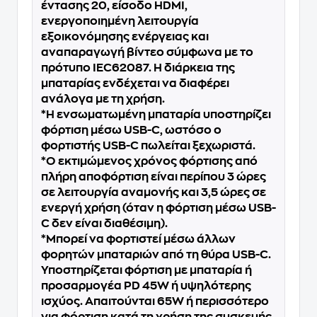
έντασης 20, είσοδο HDMI,
ενεργοποιημένη λειτουργία
εξοικονόμησης ενέργειας και
αναπαραγωγή βίντεο σύμφωνα με το
πρότυπο IEC62087. Η διάρκεια της
μπαταρίας ενδέχεται να διαφέρει
ανάλογα με τη χρήση.
*Η ενσωματωμένη μπαταρία υποστηρίζει
φόρτιση μέσω USB-C, ωστόσο ο
φορτιστής USB-C πωλείται ξεχωριστά.
*Ο εκτιμώμενος χρόνος φόρτισης από
πλήρη αποφόρτιση είναι περίπου 3 ώρες
σε λειτουργία αναμονής και 3,5 ώρες σε
ενεργή χρήση (όταν η φόρτιση μέσω USB-
C δεν είναι διαθέσιμη).
*Μπορεί να φορτιστεί μέσω άλλων
φορητών μπαταριών από τη θύρα USB-C.
Υποστηρίζεται φόρτιση με μπαταρία ή
προσαρμογέα PD 45W ή υψηλότερης
ισχύος. Απαιτούνται 65W ή περισσότερο
για φόρτιση κατά τη χρήση της συσκευής.