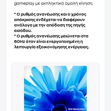
gameplay με εκπληκτικά ομαλή κίνηση.
* Ο ρυθμός ανανέωσης και ο χρόνος
απόκρισης ενδέχεται να διαφέρουν
ανάλογα με την απόδοση της πηγής
εισόδου.
* Ο ρυθμός ανανέωσης μειώνεται στα
60Hz όταν είναι ενεργοποιημένη η
λειτουργία εξοικονόμησης ενέργειας.