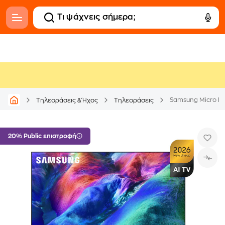
Samsung Micro RG
Τηλεοράσεις & Ήχος
Τηλεοράσεις
20% Public επιστροφή