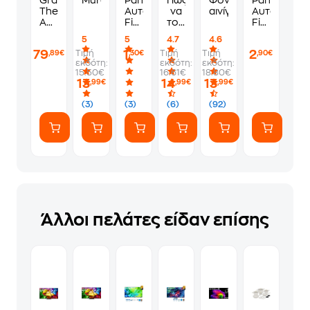
Grand
Murdoku
Panini
Πώς
Φονικά
Panini
Theft
Αυτοκόλλητα
να
αινίγματα
Αυτοκόλλη
Auto
Fifa
τους
Fifa
VI
World
λες
World
5
5
4.7
4.6
Standard
Cup
να
Cup
79
1
2
Τιμή
Τιμή
Τιμή
,89€
,30€
,90€
Edition
2026
πάνε
2026
εκδότη:
εκδότη:
εκδότη:
-
1
να
Album
15.50€
16.61€
18.80€
PS5
Φακελάκι
γ*μηθούνε
13
14
13
,99€
,99€
,99€
(7
ευγενικά
Αυτοκόλλητα)
(3)
(3)
(6)
(92)
Άλλοι πελάτες είδαν επίσης