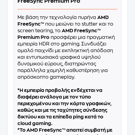
FreeSync Premium Pro
Με βάση την τεχνολογία πυρήνα
AMD
FreeSync™
που μειώνει το stutter και το
screen tearing, το
AMD FreeSync™
Premium Pro
προσφέρει μια πραγματική
εμπειρία HDR στο gaming. Συνδυάζει
ομαλό παιχνίδι με εκπληκτική απόδοση
και εντυπωσιακά γραφικά υψηλού
δυναμικού εύρους, διατηρώντας
παράλληλα χαμηλή καθυστέρηση για
απρόσκοπτο gameplay.
*Η εμπειρία προβολής ενδέχεται να
διαφέρει ανάλογα με τον τύπο
περιεχομένου και την κάρτα γραφικών,
καθώς και με τις ταχύτητες σύνδεσης
δικτύου και τα επίπεδα ping κατά το
cloud gaming.
*Το AMD FreeSync™ απαιτεί συμβατή με