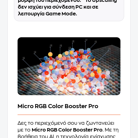
μορφή του περιεχομένου. * Το Upscaling
δεν ισχύει για σύνδεση PC και σε
λειτουργία Game Mode.
Micro RGB Color Booster Pro
Δες το περιεχόμενό σου να ζωντανεύει
με το
Micro RGB Color Booster Pro
. Με τη
βοήθεια του AI, η τεχνολογία ενίσχυσης