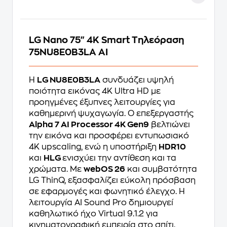
LG Nano 75" 4K Smart Τηλεόραση
75NU8E0B3LA AI
Η
LG NU8E0B3LA
συνδυάζει υψηλή
ποιότητα εικόνας 4K Ultra HD με
προηγμένες έξυπνες λειτουργίες για
καθημερινή ψυχαγωγία. Ο επεξεργαστής
Alpha 7 AI Processor 4K Gen9
βελτιώνει
την εικόνα και προσφέρει εντυπωσιακό
4K upscaling, ενώ η υποστήριξη
HDR10
και
HLG
ενισχύει την αντίθεση και τα
χρώματα. Με
webOS 26
και συμβατότητα
LG ThinQ, εξασφαλίζει εύκολη πρόσβαση
σε εφαρμογές και φωνητικό έλεγχο. Η
λειτουργία AI Sound Pro δημιουργεί
καθηλωτικό ήχο Virtual 9.1.2 για
κινηματογραφική εμπειρία στο σπίτι.