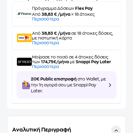
Πρόγραμμα Δόσεων
Flex Pay
Από
38,83 € /μήνα
× 18 άτοκες
Περισσότερα
Από
38,83 € /μήνα
σε 18 άτοκες δόσεις,
με πιστωτική κάρτα
Περισσότερα
Μοίρασε το ποσό σε 4 άτοκες δόσεις
των
174,75€/μήνα
με
Snappi Pay Later
Περισσότερα
20€ Public επιστροφή
στο Wallet, με
την 1η αγορά σου με Snappi Pay
Later.
Αναλυτική Περιγραφή