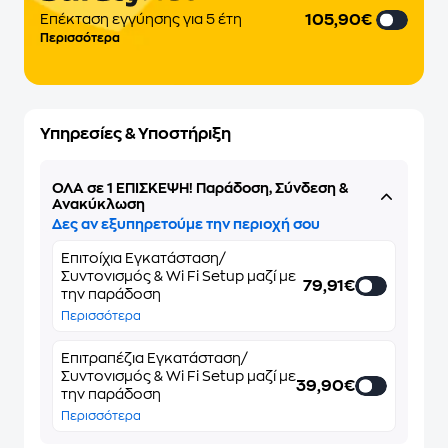
105,90€
Eπέκταση εγγύησης για 5 έτη
Περισσότερα
Υπηρεσίες & Υποστήριξη
ΌΛΑ σε 1 ΕΠΙΣΚΕΨΗ! Παράδοση, Σύνδεση &
Ανακύκλωση
Δες αν εξυπηρετούμε την περιοχή σου
Επιτοίχια Εγκατάσταση/
Συντονισμός & Wi Fi Setup μαζί με
79,91€
την παράδοση
Περισσότερα
Επιτραπέζια Εγκατάσταση/
Συντονισμός & Wi Fi Setup μαζί με
39,90€
την παράδοση
Περισσότερα