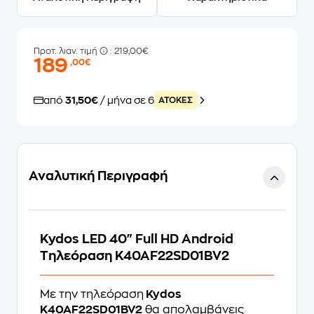
Προτ. λιαν. τιμή
: 219,00€
189
,00€
από
31,50€
/ μήνα σε 6
ATOKEΣ
Αναλυτική Περιγραφή
Kydos LED 40" Full HD Android
Τηλεόραση K40AF22SD01BV2
Με την τηλεόραση
Kydos
K40AF22SD01BV2
θα απολαμβάνεις