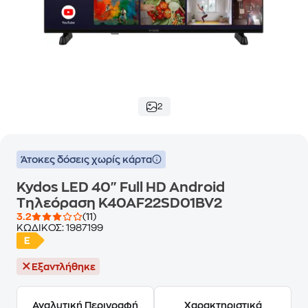
2
Άτοκες δόσεις χωρίς κάρτα
Kydos LED 40" Full HD Android
Τηλεόραση K40AF22SD01BV2
3.2
(11)
ΚΩΔΙΚΟΣ:
1987199
Εξαντλήθηκε
Αναλυτική Περιγραφή
Χαρακτηριστικά