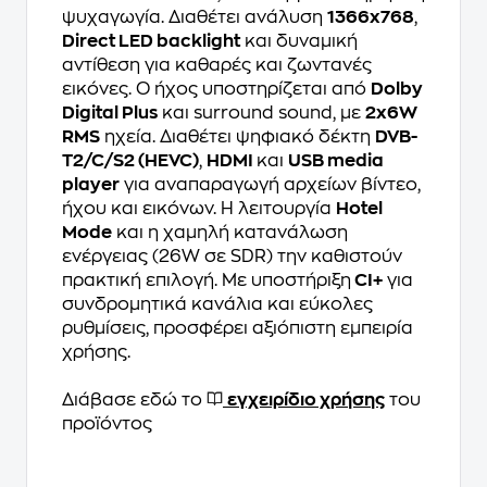
ψυχαγωγία. Διαθέτει ανάλυση
1366x768
,
Direct LED backlight
και δυναμική
αντίθεση για καθαρές και ζωντανές
εικόνες. Ο ήχος υποστηρίζεται από
Dolby
Digital Plus
και surround sound, με
2x6W
RMS
ηχεία. Διαθέτει ψηφιακό δέκτη
DVB-
T2/C/S2 (HEVC)
,
HDMI
και
USB media
player
για αναπαραγωγή αρχείων βίντεο,
ήχου και εικόνων. Η λειτουργία
Hotel
Mode
και η χαμηλή κατανάλωση
ενέργειας (26W σε SDR) την καθιστούν
πρακτική επιλογή. Με υποστήριξη
CI+
για
συνδρομητικά κανάλια και εύκολες
ρυθμίσεις, προσφέρει αξιόπιστη εμπειρία
χρήσης.
Διάβασε εδώ το
εγχειρίδιο χρήσης
του
προϊόντος