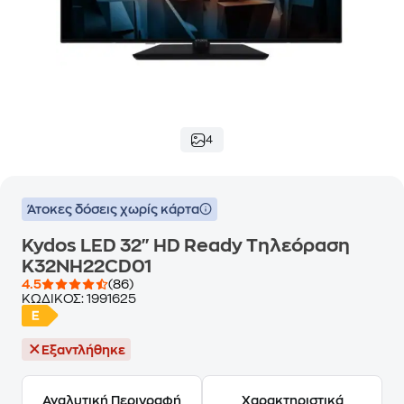
4
Άτοκες δόσεις χωρίς κάρτα
Kydos LED 32" HD Ready Τηλεόραση
K32NH22CD01
4.5
(86)
ΚΩΔΙΚΟΣ:
1991625
Εξαντλήθηκε
Αναλυτική Περιγραφή
Χαρακτηριστικά