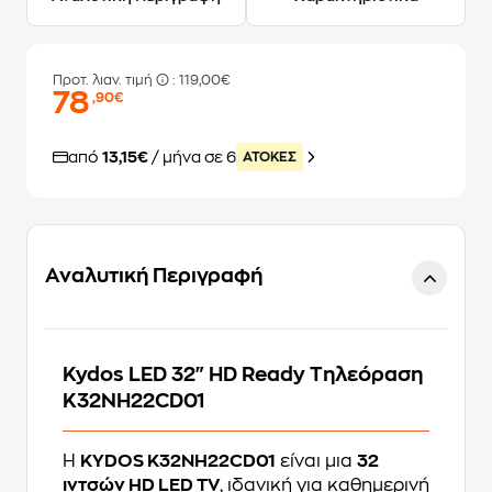
Προτ. λιαν. τιμή
: 119,00€
78
,90€
από
13,15€
/ μήνα σε 6
ATOKEΣ
Αναλυτική Περιγραφή
Kydos LED 32" HD Ready Τηλεόραση
K32NH22CD01
Η
KYDOS K32NH22CD01
είναι μια
32
ιντσών HD LED TV
, ιδανική για καθημερινή