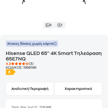
8
1
Άτοκες δόσεις χωρίς κάρτα
Hisense QLED 65" 4K Smart Τηλεόραση
65E7NQ
4.3
(3)
ΚΩΔΙΚΟΣ:
1968196
Αναλυτική Περιγραφή
Χαρακτηριστικά
Προτ. λιαν. τιμή
: 708,99€