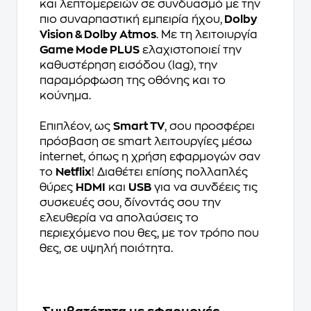
και λεπτομερειών σε συνδυασμό με την
πιο συναρπαστική εμπειρία ήχου,
Dolby
Vision & Dolby Atmos
. Με τη λειτοιυργία
Game Mode PLUS
ελαχιστοποιεί την
καθυστέρηση εισόδου (lag), την
παραμόρφωση της οθόνης και το
κούνημα.
Επιπλέον, ως
Smart TV
, σου προσφέρει
πρόσβαση σε smart λειτουργίες μέσω
internet, όπως η χρήση εφαρμογών σαν
το
Netflix
! Διαθέτει επίσης πολλαπλές
θύρες
HDMI
και
USB
για να συνδέεις τις
συσκευές σου, δίνοντάς σου την
ελευθερία να απολαύσεις το
περιεχόμενο που θες, με τον τρόπο που
θες, σε υψηλή ποιότητα.