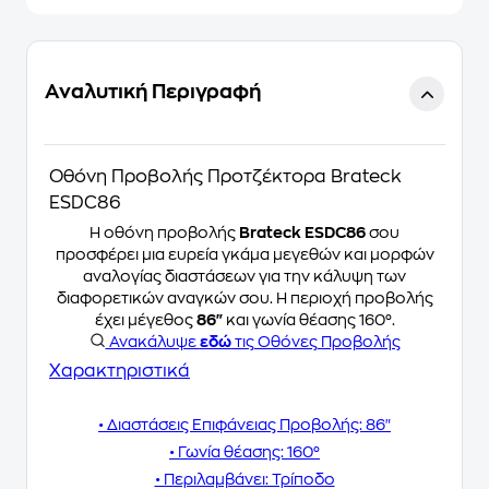
Αναλυτική Περιγραφή
Οθόνη Προβολής Προτζέκτορα Brateck
ESDC86
Η οθόνη προβολής
Brateck ESDC86
σου
προσφέρει μια ευρεία γκάμα μεγεθών και μορφών
αναλογίας διαστάσεων για την κάλυψη των
διαφορετικών αναγκών σου. Η περιοχή προβολής
έχει μέγεθος
86"
και γωνία θέασης 160°.
Ανακάλυψε
εδώ
τις Οθόνες Προβολής
Χαρακτηριστικά
• Διαστάσεις Επιφάνειας Προβολής: 86"
• Γωνία θέασης: 160°
• Περιλαμβάνει: Τρίποδο