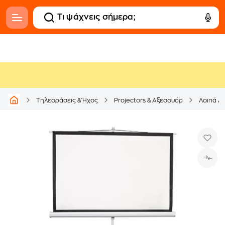
Τηλεοράσεις & Ήχος
Projectors & Αξεσουάρ
Λοιπά Α