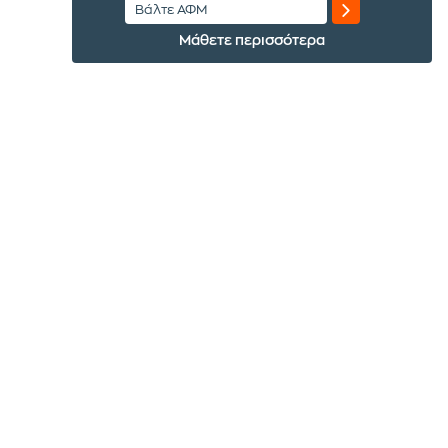
Μάθετε περισσότερα
Έλα στην παρέα μας
με το email σου
Αποδέχομαι τους
Όρους χρήσης
του ιστοτόπου και
επιθυμώ να λαμβάνω ενημερώσεις σχετικά με τις
προσφορές και τα νέα της Public Retail AE. σύμφωνα με
.
την
Πολιτική Απορρήτου