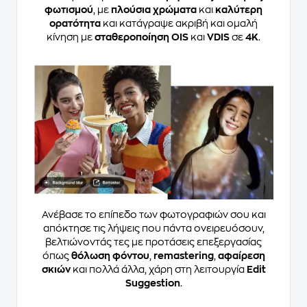
φωτισμού
, με
πλούσια χρώματα
και
καλύτερη
ορατότητα
και κατάγραψε ακριβή και ομαλή
κίνηση με
σταθεροποίηση OIS
και
VDIS
σε
4K
.
Ανέβασε το επίπεδο των φωτογραφιών σου και
απόκτησε τις λήψεις που πάντα ονειρευόσουν,
βελτιώνοντάς τες με προτάσεις επεξεργασίας
όπως
θόλωση φόντου
,
remastering
,
αφαίρεση
σκιών
και πολλά άλλα, χάρη στη λειτουργία
Edit
Suggestion
.