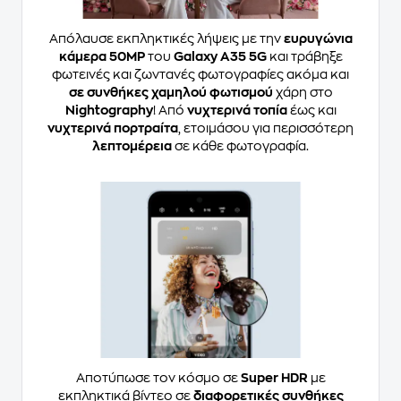
Απόλαυσε εκπληκτικές λήψεις με την
ευρυγώνια
κάμερα 50MP
του
Galaxy A35 5G
και τράβηξε
φωτεινές και ζωντανές φωτογραφίες ακόμα και
σε συνθήκες χαμηλού φωτισμού
χάρη στο
Nightography
! Από
νυχτερινά τοπία
έως και
νυχτερινά πορτραίτα
, ετοιμάσου για περισσότερη
λεπτομέρεια
σε κάθε φωτογραφία.
Αποτύπωσε τον κόσμο σε
Super HDR
με
εκπληκτικά βίντεο σε
διαφορετικές συνθήκες