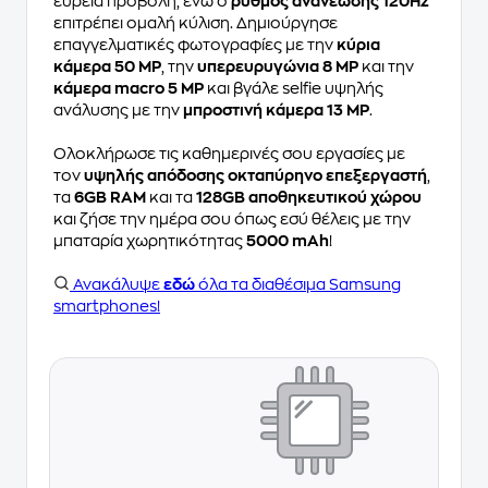
ευρεία προβολή, ενώ ο
ρυθμός ανανέωσης 120Hz
επιτρέπει ομαλή κύλιση. Δημιούργησε
επαγγελματικές φωτογραφίες με την
κύρια
κάμερα 50 MP
, την
υπερευρυγώνια 8 MP
και την
κάμερα macro 5 MP
και βγάλε selfie υψηλής
ανάλυσης με την
μπροστινή κάμερα 13 MP
.
Ολοκλήρωσε τις καθημερινές σου εργασίες με
τον
υψηλής απόδοσης οκταπύρηνο επεξεργαστή
,
τα
6GB RAM
και τα
128GB αποθηκευτικού χώρου
και ζήσε την ημέρα σου όπως εσύ θέλεις με την
μπαταρία χωρητικότητας
5000 mAh
!
Ανακάλυψε
εδώ
όλα τα διαθέσιμα Samsung
smartphones!