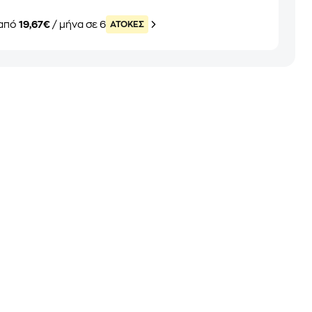
από
19,67€
/ μήνα σε 6
ATOKEΣ