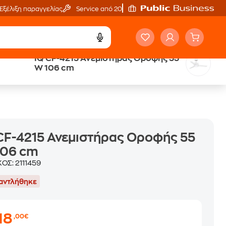
Εξέλιξη παραγγελίας
Service από 20'
IQ CF-4215 Ανεμιστήρας Οροφής 55
ή
Άτοκες Δόσεις
W 106 cm
χωρίς κάρτα
CF-4215 Ανεμιστήρας Οροφής 55
106 cm
ΚΟΣ:
2111459
αντλήθηκε
18
,00€