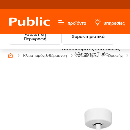
προϊόντα
υπηρεσίες
Αναλυτική
Χαρακτηριστικά
Περιγραφή
Καλοκαιρινές Εκπτώσεις
& Άπαιχτες Τιμές
Κλιματισμός & Θέρμανση
Ανεμιστήρες
Οροφής