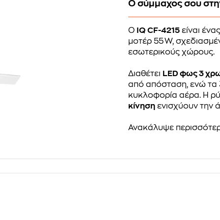
Ο σύμμαχος σου στη
Ο
IQ CF-4215
είναι ένα
μοτέρ 55 W, σχεδιασμέ
εσωτερικούς χώρους.
Διαθέτει
LED φως 3 χρ
από απόσταση, ενώ τα
κυκλοφορία αέρα. Η ρύ
κίνηση
ενισχύουν την ά
Ανακάλυψε περισσότε