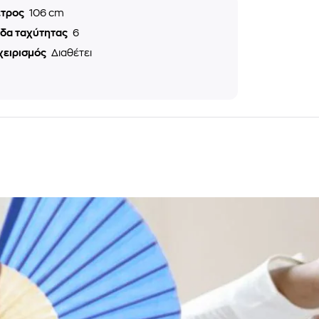
ετρος
106 cm
εδα ταχύτητας
6
χειρισμός
Διαθέτει