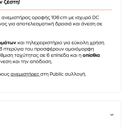
ν ζέστη!
ς ανεμιστήρας οροφής 106 cm με ισχυρό DC
νος για αποτελεσματική δροσιά και άνεση σε
ωμάτων
και τηλεχειριστήριο για εύκολη χρήση
 3 πτερύγια του προσφέρουν ομοιόμορφη
θμιση ταχύτητας σε 6 επίπεδα και η
οπίσθια
νεση και την απόδοση.
ρους
ανεμιστήρες
στη Public συλλογή.