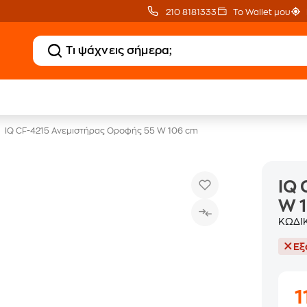
210 8181333
Το Wallet μου
Κλιματιστικά
20 € Public επιστροφ
με Δωρεάν Εγκατάσταση
με Snappi
IQ CF-4215 Ανεμιστήρας Οροφής 55 W 106 cm
IQ 
W 
ΚΩΔΙ
Εξ
1