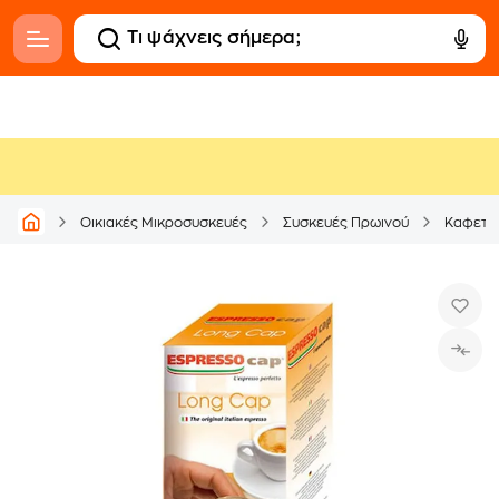
Οικιακές Μικροσυσκευές
Συσκευές Πρωινού
Καφετι