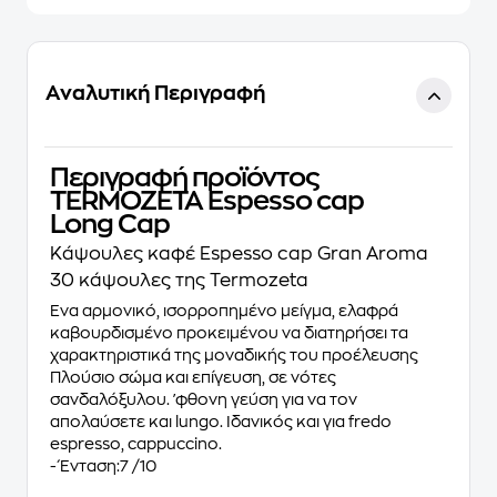
Αναλυτική Περιγραφή
Περιγραφή προϊόντος
TERMOZETA Espesso cap
Long Cap
Κάψουλες καφέ Espesso cap Gran Aroma
30 κάψουλες της Termozeta
Ένα αρμονικό, ισορροπημένο μείγμα, ελαφρά
καβουρδισμένο προκειμένου να διατηρήσει τα
χαρακτηριστικά της μοναδικής του προέλευσης
Πλούσιο σώμα και επίγευση, σε νότες
σανδαλόξυλου. ʼφθονη γεύση για να τον
απολαύσετε και lungo. Ιδανικός και για fredo
espresso, cappuccino.
- Ένταση:7 /10