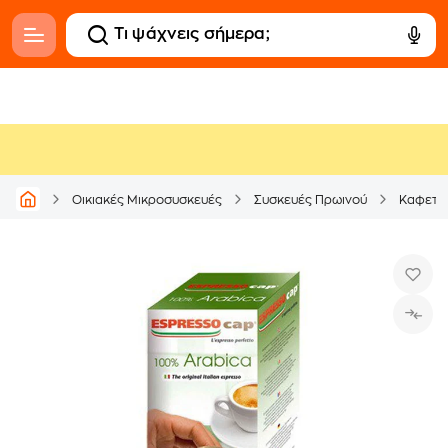
Οικιακές Μικροσυσκευές
Συσκευές Πρωινού
Καφετι