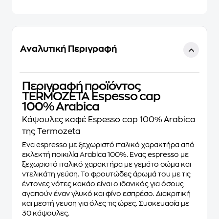
Αναλυτική Περιγραφή
Περιγραφή προϊόντος
TERMOZETA Espesso cap
100% Arabica
Κάψουλες καφέ Espesso cap 100% Arabica
της Termozeta
Ένα espresso με ξεχωριστό ιταλικό χαρακτήρα από
εκλεκτή ποικιλία Arabica 100%. Ενας espresso με
ξεχωριστό ιταλικό χαρακτήρα με γεμάτο σώμα και
ντελικάτη γεύση. Το φρουτώδες άρωμά του με τις
έντονες νότες κακάο είναι ο ιδανικός για όσους
αγαπούν έναν γλυκό και φίνο εσπρέσο. Διακριτική
και μεστή γευση για όλες τις ώρες. Συσκευασία με
30 κάψουλες.