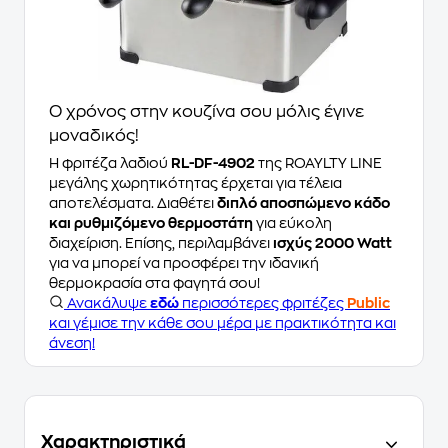
Ο χρόνος στην κουζίνα σου μόλις έγινε
μοναδικός!
Η φριτέζα λαδιού
RL-DF-4902
της ROAYLTY LINE
μεγάλης χωρητικότητας έρχεται για τέλεια
αποτελέσματα. Διαθέτει
διπλό αποσπώμενο κάδο
και ρυθμιζόμενο θερμοστάτη
για εύκολη
διαχείριση. Επίσης, περιλαμβάνει
ισχύς 2000 Watt
για να μπορεί να προσφέρει την ιδανική
θερμοκρασία στα φαγητά σου!
Ανακάλυψε
εδώ
περισσότερες φριτέζες
Public
και γέμισε την κάθε σου μέρα με πρακτικότητα και
άνεση!
Χαρακτηριστικά