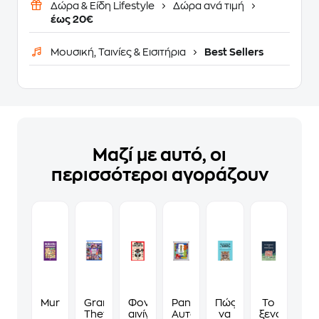
Δώρα & Είδη Lifestyle
Δώρα ανά τιμή
έως 20€
Μουσική, Ταινίες & Εισιτήρια
Best Sellers
Μαζί με αυτό, οι
περισσότεροι αγοράζουν
Murdoku
Grand
Φονικά
Panini
Πώς
Το
Theft
αινίγματα
Αυτοκόλλητα
να
ξενοδοχείο