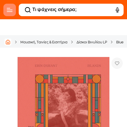
Μουσική, Ταινίες & Εισιτήρια
Δίσκοι Βινυλίου LP
Blues