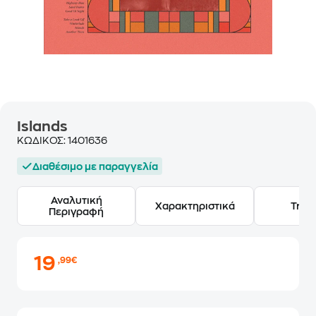
Islands
ΚΩΔΙΚΟΣ:
1401636
Διαθέσιμο με παραγγελία
Αναλυτική
Χαρακτηριστικά
Track
Περιγραφή
19
,99€