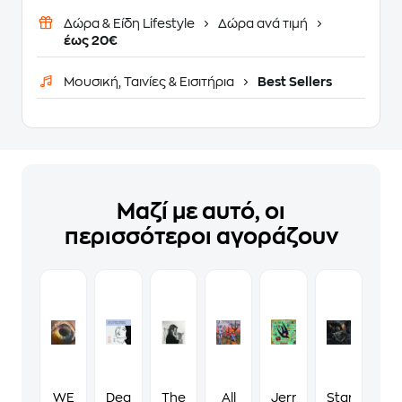
Δώρα & Είδη Lifestyle
Δώρα ανά τιμή
έως 20€
Μουσική, Ταινίες & Εισιτήρια
Best Sellers
Μαζί με αυτό, οι
περισσότεροι αγοράζουν
WE
Dear
The
All
Jerry
Starlight