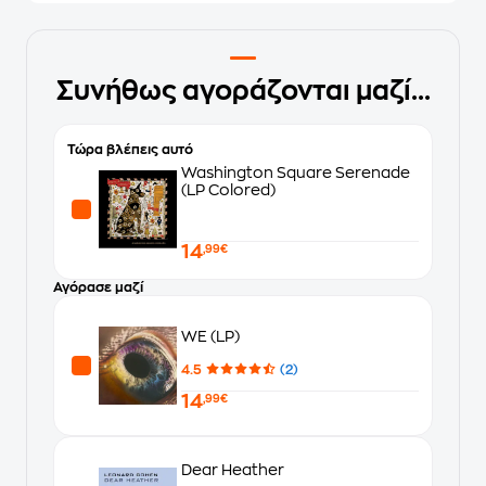
Συνήθως αγοράζονται μαζί...
Τώρα βλέπεις αυτό
Washington Square Serenade
(LP Colored)
14
,99€
Αγόρασε μαζί
WE (LP)
4.5
(2)
14
,99€
Dear Heather