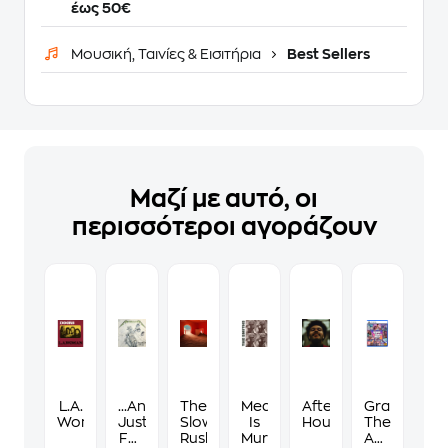
έως 50€
Μουσική, Ταινίες & Εισιτήρια
Best Sellers
Μαζί με αυτό, οι
περισσότεροι αγοράζουν
L.A.
...And
The
Meat
After
Grand
Woman
Justice
Slow
Is
Hours
Theft
For
Rush
Murder
Auto