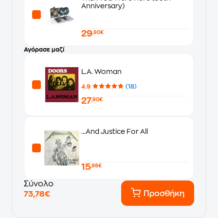
Anniversary)
29
,90€
Αγόρασε μαζί
L.A. Woman
4.9
(18)
27
,90€
...And Justice For All
15
,98€
Σύνολο
Προσθήκη
73,78€