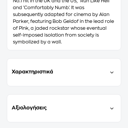
No.1 hit in the UK and the US, 'Run Like Hell'
and 'Comfortably Numb'. It was
subsequently adapted for cinema by Alan
Parker, featuring Bob Geldof in the lead role
of Pink, a jaded rockstar whose eventual
self-imposed isolation from society is
symbolized by a wall.
Χαρακτηριστικά
Αξιολογήσεις