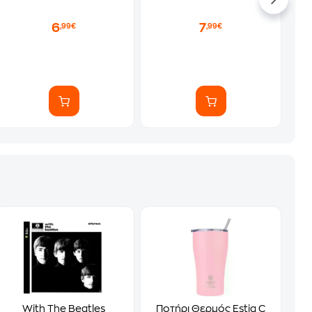
6
7
,99€
,99€
With The Beatles
Ποτήρι Θερμός Estia C