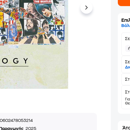
Επι
Βάλ
Σ
Σε
Δι
Σ
Στ
Γι
Θε
0602478053214
Άτο
 Παραγωγής
2025