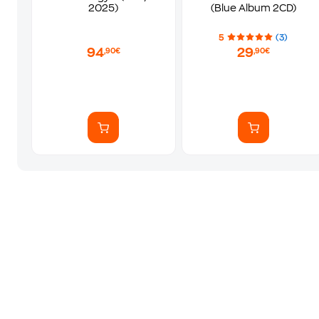
2025)
(Blue Album 2CD)
5
(3)
94
29
,90€
,90€