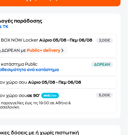
λογές παράδοσης
ε ΤΚ
ε
BOX NOW Locker
Αύριο 05/08 - Πεμ 06/08
2,00€
ή ΔΩΡΕΑΝ με
Public+ delivery
 κατάστημα Public
ΔΩΡΕΑΝ
αθεσιμότητα ανά κατάστημα
τον
χώρο σου
Αύριο 05/08 - Πεμ 06/08
ον χώρο σου
σε 90'
5,00€
α παραγγελίες έως τις 19:00 σε Αθήνα &
σσαλονίκη
κες δόσεις με ή χωρίς πιστωτική