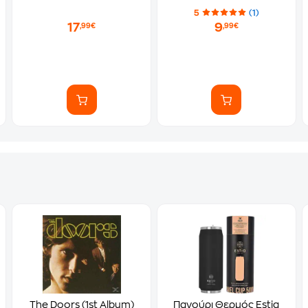
5
(1)
17
9
,99€
,99€
The Doors (1st Album)
Παγούρι Θερμός Estia