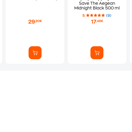
Save The Aegean
Midnight Black 500 ml
5
(9)
29
17
,90€
,48€