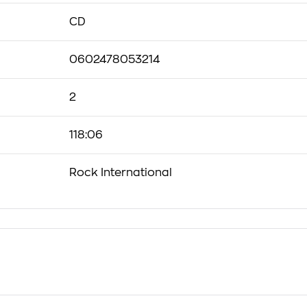
CD
0602478053214
2
118:06
Rock International