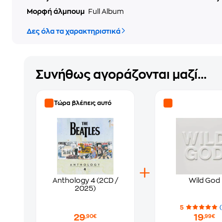
Μορφή άλμπουμ
Full Album
Δες όλα τα χαρακτηριστικά
Συνήθως αγοράζονται μαζί...
Τώρα βλέπεις αυτό
Anthology 4 (2CD /
Wild God
2025)
5
29
19
,90€
,99€