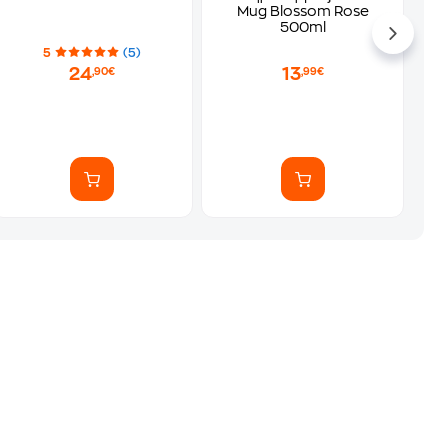
Mug Blossom Rose
500ml
5
(5)
24
13
,90€
,99€