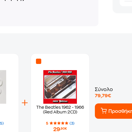
Σύνολο
79,79€
The Beatles 1962 - 1966
Προσθήκ
(Red Album 2CD)
(5)
5
(3)
29
,90€