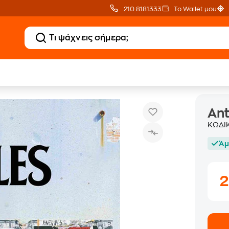
210 8181333
Το Wallet μου
Anthology 4 (2CD / 2025)
Rock CD
Ant
ΚΩΔΙ
Άμ