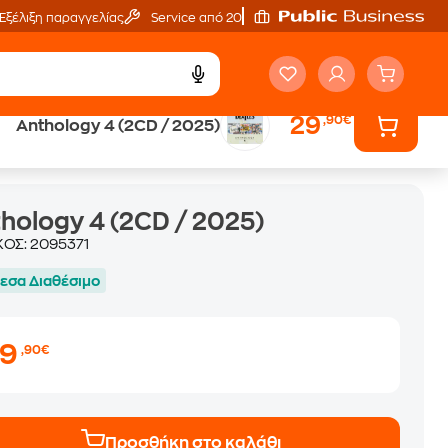
Εξέλιξη παραγγελίας
Service από 20'
29
,90€
Anthology 4 (2CD / 2025)
hology 4 (2CD / 2025)
ΚΟΣ:
2095371
εσα Διαθέσιμο
29
,90€
Προσθήκη στο καλάθι