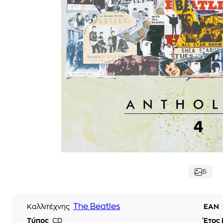
5
The Beatles
Καλλιτέχνης
EAN
Τύπος
CD
Έτος