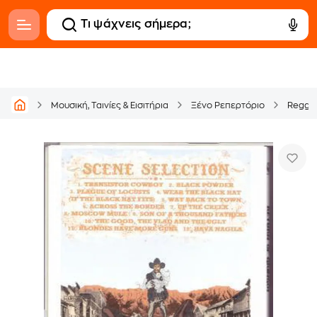
Μουσική, Ταινίες & Εισιτήρια
Ξένο Ρεπερτόριο
Regga