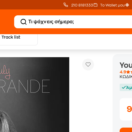
210 8181333
Το Wallet μου
Track list
Yours Truly
Pop CD
You
4.9
ΚΩΔΙ
Άμ