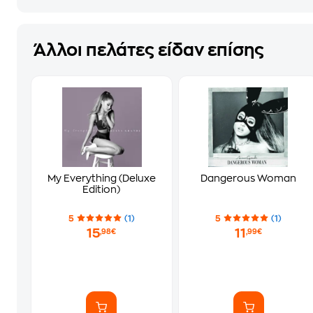
Άλλοι πελάτες είδαν επίσης
My Everything (Deluxe
Dangerous Woman
Edition)
5
(1)
5
(1)
15
11
,98€
,99€