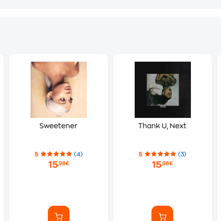
Sweetener
Thank U, Next
5
(4)
5
(3)
15
15
,98€
,98€