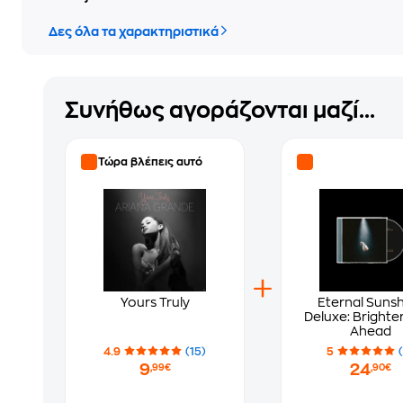
Δες όλα τα χαρακτηριστικά
Συνήθως αγοράζονται μαζί...
Τώρα βλέπεις αυτό
Yours Truly
Eternal Suns
Deluxe: Brighte
Ahead
4.9
(15)
5
9
24
,99€
,90€