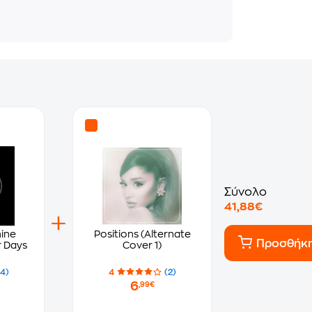
Σύνολο
41,88€
hine
Positions (Alternate
Προσθήκ
r Days
Cover 1)
(4)
4
(2)
6
,99€