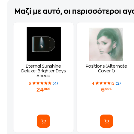
Μαζί με αυτό, οι περισσότεροι α
Eternal Sunshine
Positions (Alternate
Deluxe: Brighter Days
Cover 1)
Ahead
5
(4)
4
(2)
24
6
,90€
,99€