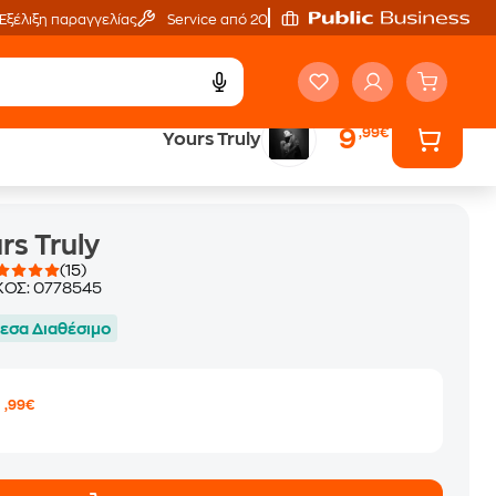
Εξέλιξη παραγγελίας
Service από 20'
9
,99€
Yours Truly
rs Truly
(15)
ΚΟΣ:
0778545
εσα Διαθέσιμο
9
,99€