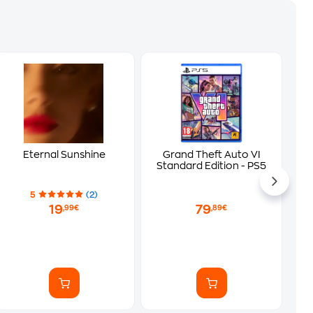
Eternal Sunshine
Grand Theft Auto VI
Standard Edition - PS5
5
(2)
19
79
,99€
,89€