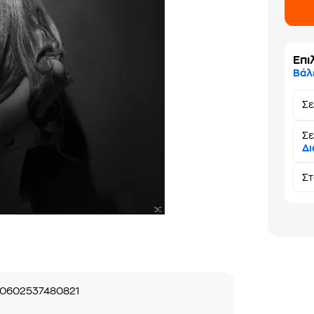
Επι
Βάλ
Σ
Σε
Δι
Σ
0602537480821