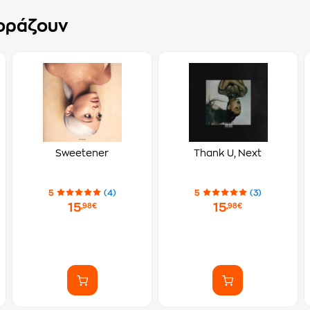
γοράζουν
Sweetener
Thank U, Next
5
(4)
5
(3)
15
15
,98€
,98€