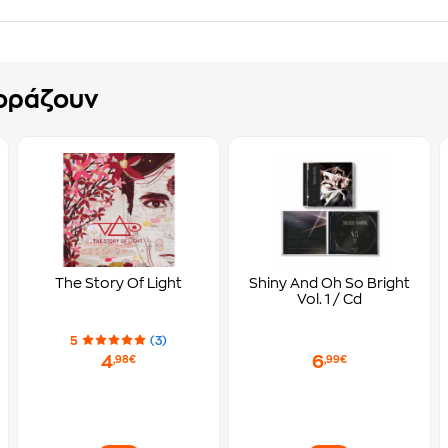
γοράζουν
The Story Of Light
Shiny And Oh So Bright
Vol. 1 / Cd
5
(3)
4
6
,98€
,99€