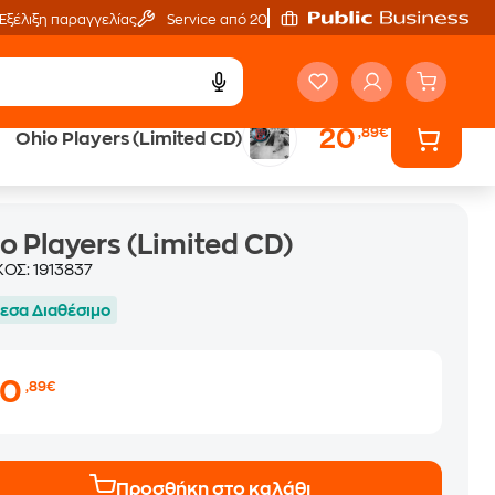
Εξέλιξη παραγγελίας
Service από 20'
20
,89€
Ohio Players (Limited CD)
o Players (Limited CD)
ΚΟΣ:
1913837
εσα Διαθέσιμο
20
,89€
Προσθήκη στο καλάθι