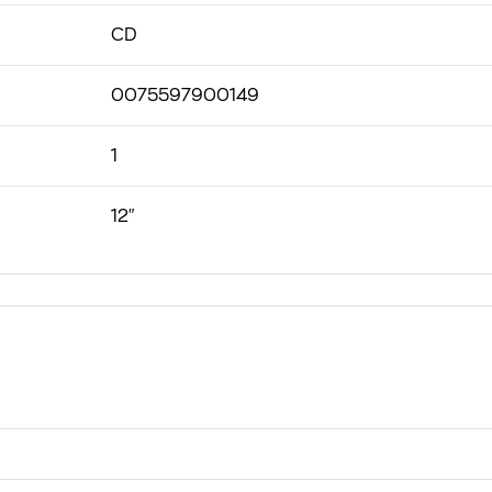
CD
0075597900149
1
12"