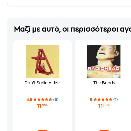
Μαζί με αυτό, οι περισσότεροι α
Don't Smile At Me
The Bends
4.8
(6)
5
(1)
11
11
,99€
,99€