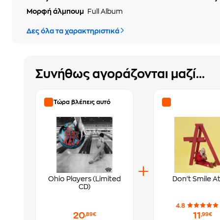
Μορφή άλμπουμ
Full Album
Δες όλα τα χαρακτηριστικά
Συνήθως αγοράζονται μαζί...
Τώρα βλέπεις αυτό
Ohio Players (Limited
Don't Smile A
CD)
4.8
20
11
,89€
,99€