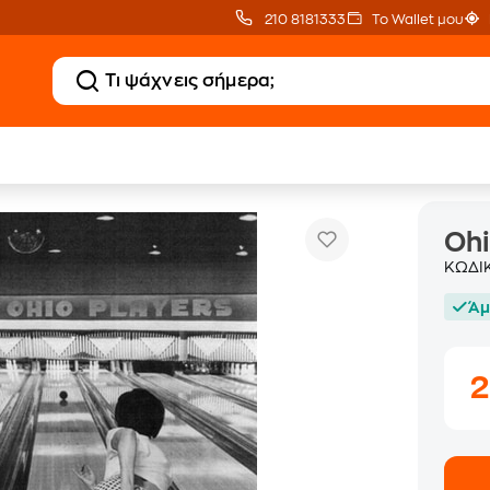
210 8181333
Το Wallet μου
Ohio Players (Limited CD)
native
Alternative CD
Ohi
ΚΩΔΙ
Άμ