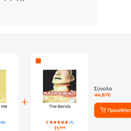
Σύνολο
44,87€
t Me
The Bends
Προσθήκ
(6)
5
(1)
11
,99€