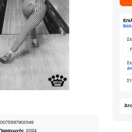
Επι
Βάλ
Σ
Σε
Δι
Σ
Άτο
0075597900149
 Παραγωγής
2024