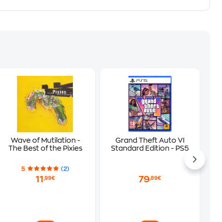
Wave of Mutilation -
Grand Theft Auto VI
The Best of the Pixies
Standard Edition - PS5
5
(2)
11
79
,99€
,89€