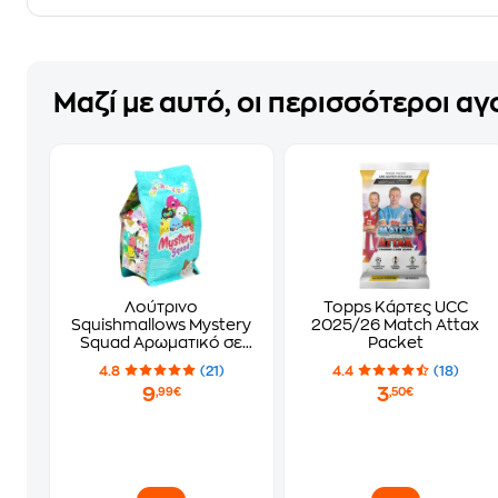
Μαζί με αυτό, οι περισσότεροι α
Λούτρινο
Topps Κάρτες UCC
Squishmallows Mystery
2025/26 Match Attax
Squad Αρωματικό σε
Packet
Σακουλάκι Έκπληξη σε
4.8
(21)
4.4
(18)
6 Σχέδια (13cm) - Τυχαία
9
3
,99€
,50€
Επιλογή Σχεδίου