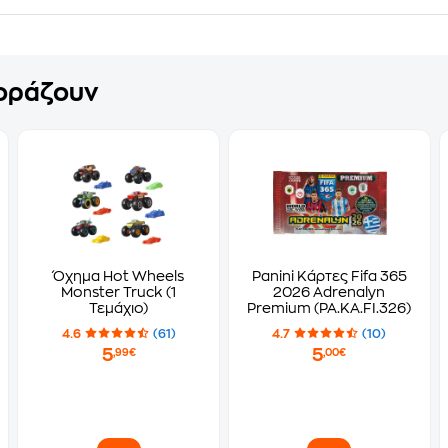
γοράζουν
Όχημα Hot Wheels
Panini Κάρτες Fifa 365
Monster Truck (1
2026 Adrenalyn
Τεμάχιο)
Premium (PA.KA.FI.326)
4.6
(61)
4.7
(10)
5
5
,99€
,00€