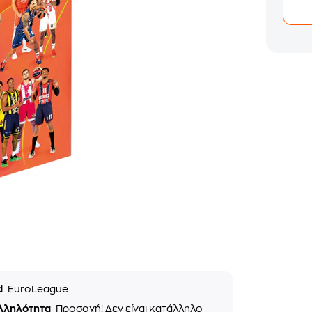
d
EuroLeague
λληλότητα
Προσοχή! Δεν είναι κατάλληλο