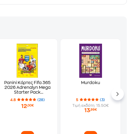
Panini Κάρτες Fifa 365
Murdoku
2026 Adrenalyn Mega
Starter Pack
(PA.AL.FI.226)
4.8
(28)
5
(3)
12
Τιμή εκδότη: 15.50€
,00€
13
,99€