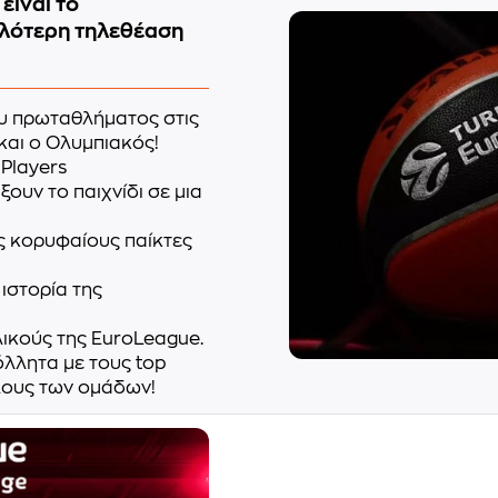
είναι το
ηλότερη τηλεθέαση
ου πρωταθλήματος στις
και ο Ολυμπιακός!
 Players
ουν το παιχνίδι σε μια
ς κορυφαίους παίκτες
ιστορία της
λικούς της EuroLeague.
όλλητα με τους top
ύλους των ομάδων!