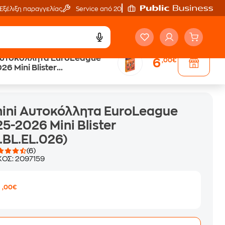
Εξέλιξη παραγγελίας
Service από 20'
Αυτοκόλλητα EuroLeague
6
,00€
6 Mini Blister
EL.026)
ini Αυτοκόλλητα EuroLeague
5-2026 Mini Blister
.BL.EL.026)
(6)
ΚΟΣ:
2097159
6
,00€