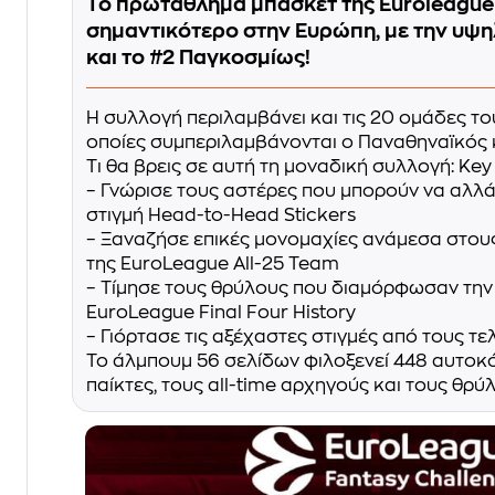
Το πρωτάθλημα μπάσκετ της Euroleague 
σημαντικότερο στην Ευρώπη, με την υψ
και το #2 Παγκοσμίως!
Η συλλογή περιλαμβάνει και τις 20 ομάδες τ
οποίες συμπεριλαμβάνονται ο Παναθηναϊκός 
Τι θα βρεις σε αυτή τη μοναδική συλλογή: Key
– Γνώρισε τους αστέρες που μπορούν να αλλάξ
στιγμή Head-to-Head Stickers
– Ξαναζήσε επικές μονομαχίες ανάμεσα στου
της EuroLeague All-25 Team
– Τίμησε τους θρύλους που διαμόρφωσαν την 
EuroLeague Final Four History
– Γιόρτασε τις αξέχαστες στιγμές από τους τε
Το άλμπουμ 56 σελίδων φιλοξενεί 448 αυτοκ
παίκτες, τους all-time αρχηγούς και τους θρ