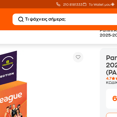
210 8181333
Το Wallet μου
Panini 
2025-202
Panini Αυτοκόλλητα EuroLeague 2025-2026 Mini Blister (PA.BL.EL.026)
(PA.BL.
Pan
202
(PA
4.7
ΚΩΔΙ