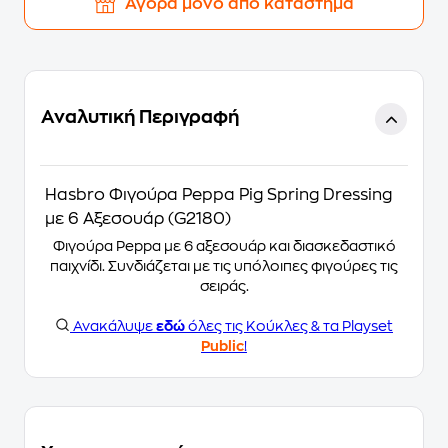
Αγορά μόνο από κατάστημα
Αναλυτική Περιγραφή
Hasbro Φιγούρα Peppa Pig Spring Dressing
με 6 Αξεσουάρ (G2180)
Φιγούρα Peppa με 6 αξεσουάρ και διασκεδαστικό
παιχνίδι. Συνδιάζεται με τις υπόλοιπες φιγούρες τις
σειράς.
Ανακάλυψε
εδώ
όλες τις Κούκλες & τα Playset
Public
!