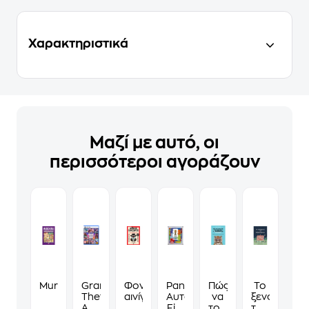
Χαρακτηριστικά
Μαζί με αυτό, οι
περισσότεροι αγοράζουν
Murdoku
Grand
Φονικά
Panini
Πώς
Το
Theft
αινίγματα
Αυτοκόλλητα
να
ξενοδοχείο
Auto
Fifa
τους
των