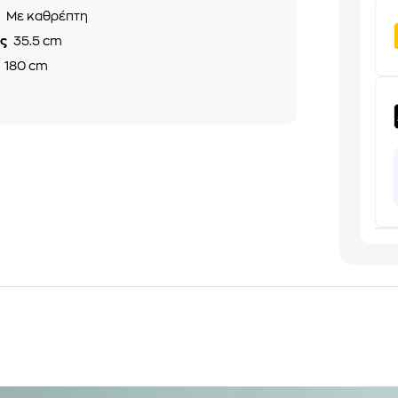
ς
Με καθρέπτη
ος
35.5 cm
ς
180 cm