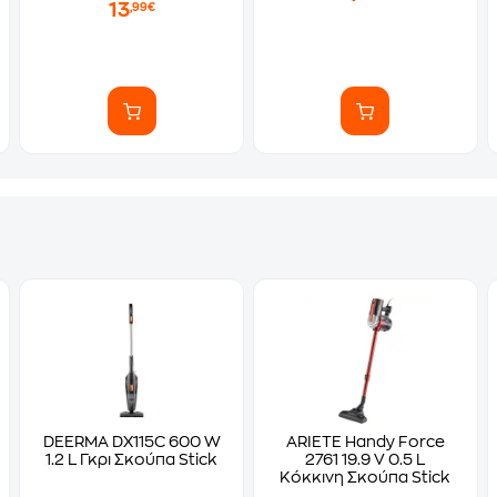
13
,99€
DEERMA DX115C 600 W
ARIETE Handy Force
1.2 L Γκρι Σκούπα Stick
2761 19.9 V 0.5 L
Κόκκινη Σκούπα Stick