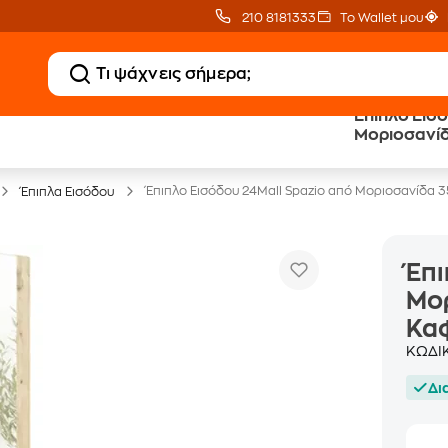
210 8181333
Το Wallet μου
Έπιπλο Εισ
Μοριοσανίδ
Έπιπλα γραφείου -30%
Καφέ
Έπιπλο Εισόδου 24Mall Spazio από Μοριοσανίδα 
Έπιπλα Εισόδου
Έπι
Μορ
Κα
ΚΩΔΙ
Δι