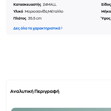
Κατασκευαστής
24MALL
Είδο
Υλικό
Μοριοσανίδα,Μέταλλο
Μήκ
Πλάτος
35.5 cm
Ύψο
Δες όλα τα χαρακτηριστικά
Αναλυτική Περιγραφή