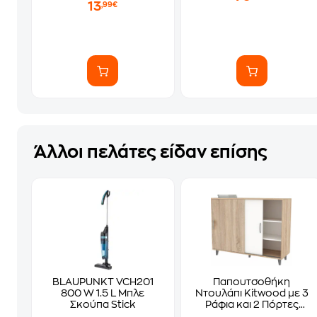
13
,99€
Άλλοι πελάτες είδαν επίσης
BLAUPUNKT VCH201
Παπουτσοθήκη
800 W 1.5 L Μπλε
Ντουλάπι Kitwood με 3
Σκούπα Stick
Ράφια και 2 Πόρτες
100x40x102cm -