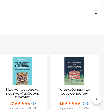
Πώς να τους λες να
Το ξενοδοχείο των
πάνε να γ*μηθούνε
συναισθημάτων
ευγενικά
4.7
(6)
4.8
(346)
Τιμή εκδότη: 16.61€
Τιμή εκδότη: 15.50€