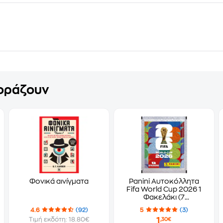
γοράζουν
Φονικά αινίγματα
Panini Αυτοκόλλητα
Fifa World Cup 2026 1
Φακελάκι (7
Αυτοκόλλητα)
4.6
(92)
5
(3)
1
Τιμή εκδότη: 18.80€
,30€