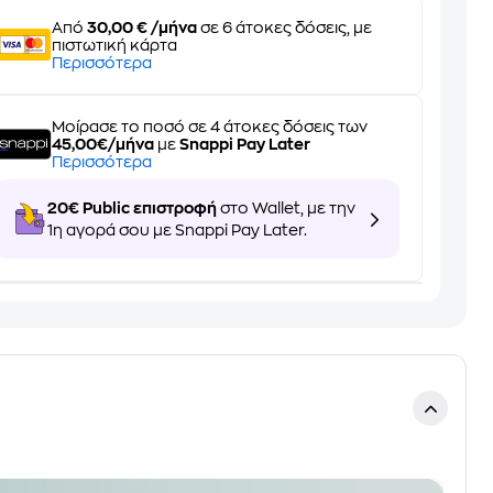
Από
30,00 € /μήνα
σε 6 άτοκες δόσεις, με
πιστωτική κάρτα
Περισσότερα
Μοίρασε το ποσό σε 4 άτοκες δόσεις των
45,00€/μήνα
με
Snappi Pay Later
Περισσότερα
20€ Public επιστροφή
στο Wallet, με την
1η αγορά σου με Snappi Pay Later.