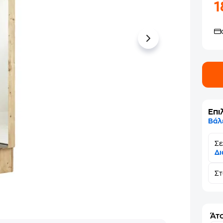
Επι
Βάλ
Σε
Δι
Σ
Άτο