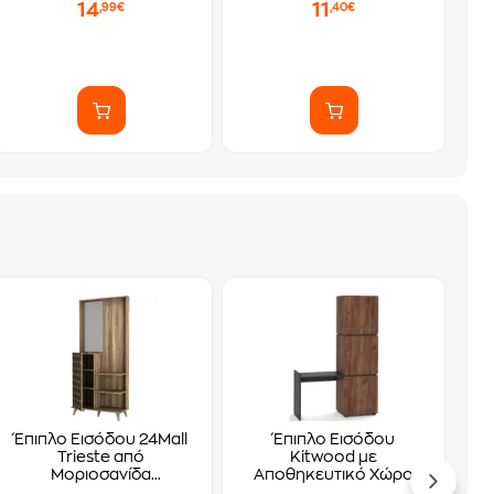
14
11
,99€
,40€
Έπιπλο Εισόδου 24Mall
Έπιπλο Εισόδου
Trieste από
Kitwood με
Μοριοσανίδα
Αποθηκευτικό Χώρο
89x35x192 cm - Καρυδί
και Κονσόλα από