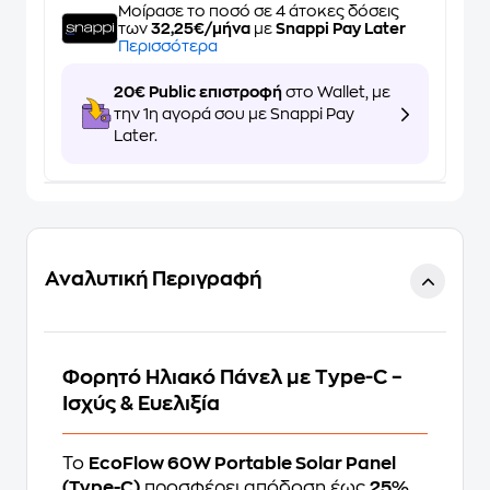
Μοίρασε το ποσό σε 4 άτοκες δόσεις
των
32,25€/μήνα
με
Snappi Pay Later
Περισσότερα
20€ Public επιστροφή
στο Wallet, με
την 1η αγορά σου με Snappi Pay
Later.
Αναλυτική Περιγραφή
Φορητό Ηλιακό Πάνελ με Type-C –
Ισχύς & Ευελιξία
Το
EcoFlow 60W Portable Solar Panel
(Type-C)
προσφέρει απόδοση έως
25%