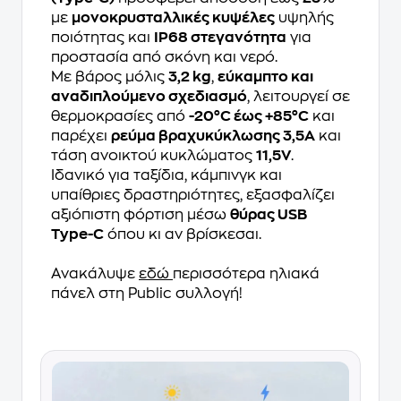
με
μονοκρυσταλλικές κυψέλες
υψηλής
ποιότητας και
IP68 στεγανότητα
για
προστασία από σκόνη και νερό.
Με βάρος μόλις
3,2 kg
,
εύκαμπτο και
αναδιπλούμενο σχεδιασμό
, λειτουργεί σε
θερμοκρασίες από
-20°C έως +85°C
και
παρέχει
ρεύμα βραχυκύκλωσης 3,5A
και
τάση ανοικτού κυκλώματος
11,5V
.
Ιδανικό για ταξίδια, κάμπινγκ και
υπαίθριες δραστηριότητες, εξασφαλίζει
αξιόπιστη φόρτιση μέσω
θύρας USB
Type-C
όπου κι αν βρίσκεσαι.
Aνακάλυψε
εδώ
περισσότερα ηλιακά
πάνελ στη Public συλλογή!