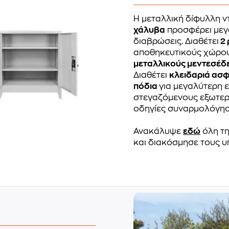
Η μεταλλική δίφυλλη 
χάλυβα
προσφέρει μεγά
διαβρώσεις. Διαθέτει
2 
αποθηκευτικούς χώρους
μεταλλικούς μεντεσέδ
Διαθέτει
κλειδαριά ασ
πόδια
για μεγαλύτερη 
στεγαζόμενους εξωτερ
οδηγίες συναρμολόγησ
Ανακάλυψε
εδώ
όλη τη
και διακόσμησε τους υ