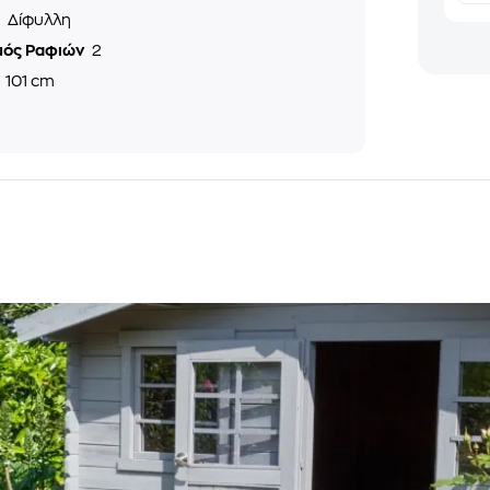
ς
Δίφυλλη
μός Ραφιών
2
ς
101 cm