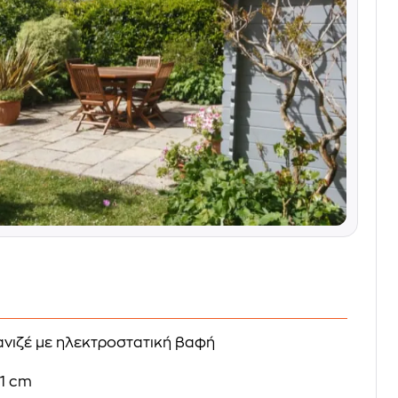
νιζέ με ηλεκτροστατική βαφή
1 cm