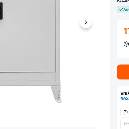
ΚΩΔΙ
Δι
1
Επι
Βάλ
Σ
Μη