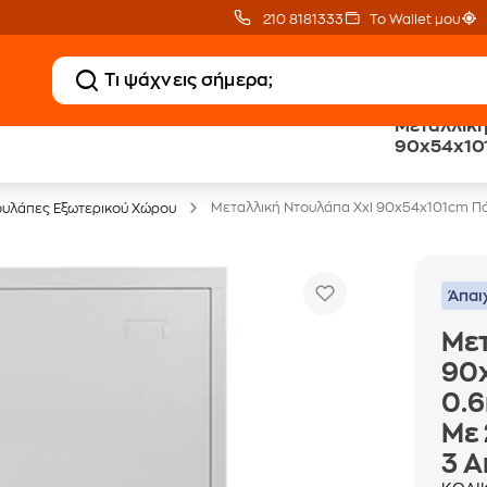
210 8181333
Το Wallet μου
Μεταλλική
90x54x10
Έπιπλα γραφείου -30%
0.6mm/0.
Με 2 Ράφια
Αποθηκευτ
Μεταλλική Ντουλάπα Xxl 90x54x101cm Πά
ουλάπες Εξωτερικού Χώρου
Άπαι
Μετ
90
0.
Με 
3 Α