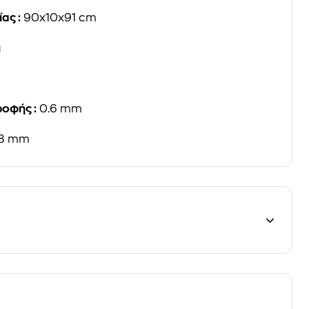
ας :
90x10x91 cm
g
ροφής :
0.6 mm
8 mm