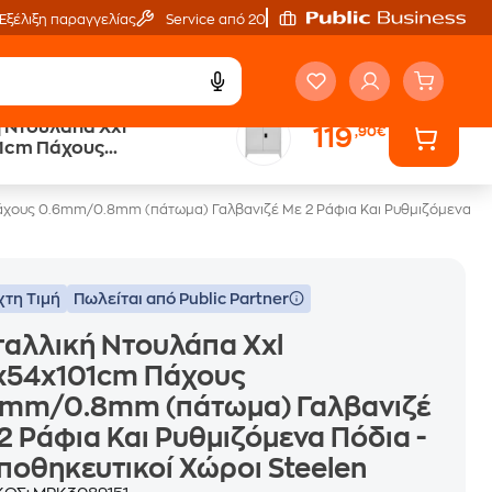
Εξέλιξη παραγγελίας
Service από 20'
 Ντουλάπα Xxl
119
,90€
1cm Πάχους
8mm (πάτωμα) Γαλβανιζέ
 Και Ρυθμιζόμενα Πόδια - 3
ικοί Χώροι Steelen
χους 0.6mm/0.8mm (πάτωμα) Γαλβανιζέ Με 2 Ράφια Και Ρυθμιζόμενα Πόδι
χτη Τιμή
Πωλείται από Public Partner
αλλική Ντουλάπα Xxl
x54x101cm Πάχους
6mm/0.8mm (πάτωμα) Γαλβανιζέ
2 Ράφια Και Ρυθμιζόμενα Πόδια -
ποθηκευτικοί Χώροι Steelen