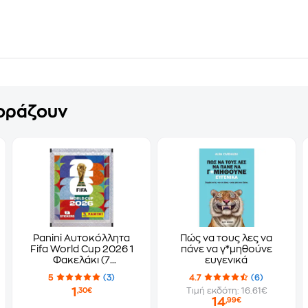
γοράζουν
Panini Αυτοκόλλητα
Πώς να τους λες να
Fifa World Cup 2026 1
πάνε να γ*μηθούνε
Φακελάκι (7
ευγενικά
Αυτοκόλλητα)
5
(3)
4.7
(6)
1
Τιμή εκδότη: 16.61€
,30€
14
,99€