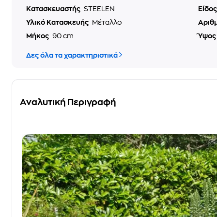
Κατασκευαστής
STEELEN
Είδο
Υλικό Κατασκευής
Μέταλλο
Αριθ
Μήκος
90 cm
Ύψο
Δες όλα τα χαρακτηριστικά
Αναλυτική Περιγραφή