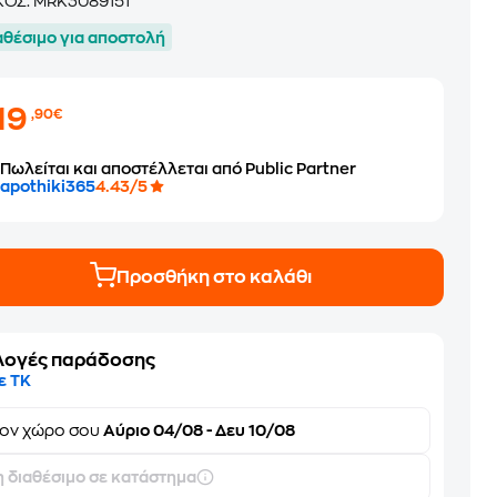
ΚΟΣ:
MRK3089151
αθέσιμο για αποστολή
19
,90€
Πωλείται και αποστέλλεται από Public Partner
apothiki365
4.43/5
Προσθήκη στο καλάθι
λογές παράδοσης
ε ΤΚ
τον
χώρο σου
Αύριο 04/08 - Δευ 10/08
 διαθέσιμο σε κατάστημα