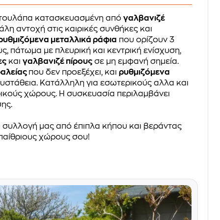
ντουλάπα κατασκευασμένη από
γαλβανιζέ
λη αντοχή στις καιρικές συνθήκες και
ρυθμιζόμενα μεταλλικά ράφια
που ορίζουν 3
, πάτωμα με πλευρική και κεντρική ενίσχυση,
ες
και
γαλβανιζέ πίρους
σε μη εμφανή σημεία.
φαλείας
που δεν προεξέχει, και
ρυθμιζόμενα
ευστάθεια. Κατάλληλη για εσωτερικούς αλλα και
ικούς χώρους. Η συσκευασία περιλαμβάνει
ης.
 συλλογή μας από έπιπλα κήπου και βεράντας
παίθριους χώρους σου!