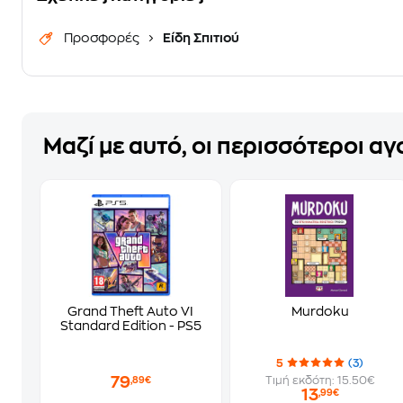
Προσφορές
Είδη Σπιτιού
Μαζί με αυτό, οι περισσότεροι α
Grand Theft Auto VI
Murdoku
Standard Edition - PS5
5
(3)
79
Τιμή εκδότη: 15.50€
,89€
13
,99€