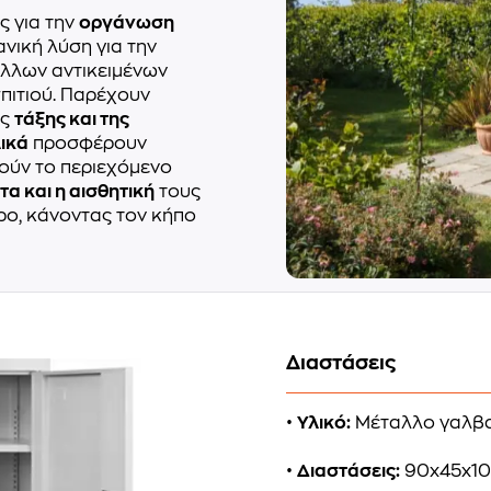
ές για την
οργάνωση
νική λύση για την
άλλων αντικειμένων
πιτιού. Παρέχουν
ης
τάξης και της
ικά
προσφέρουν
ρούν το περιεχόμενο
τα και η αισθητική
τους
ο, κάνοντας τον κήπο
Διαστάσεις
•
Υλικό:
Μέταλλο γαλβα
•
Διαστάσεις:
90x45x10