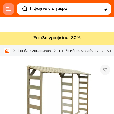
Έπιπλα γραφείου -30%
Έπιπλα & Διακόσμηση
Έπιπλα Κήπου & Βεράντας
Αποθ