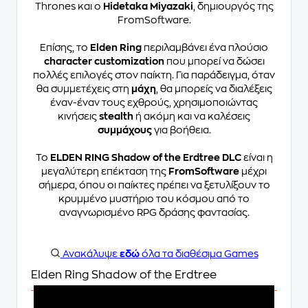
Thrones και ο
Hidetaka Miyazaki
, δημιουργός της
FromSoftware.
Επίσης, το
Elden Ring
περιλαμβάνει ένα πλούσιο
character customization
που μπορεί να δώσει
πολλές επιλογές στον παίκτη. Για παράδειγμα, όταν
θα συμμετέχεις στη
μάχη
, θα μπορείς να διαλέξεις
έναν-έναν τους εχθρούς, χρησιμοποιώντας
κινήσεις
stealth
ή ακόμη και να καλέσεις
συμμάχους
για βοήθεια.
Το
ELDEN RING Shadow of the Erdtree DLC
είναι η
μεγαλύτερη επέκταση της
FromSoftware
μέχρι
σήμερα, όπου οι παίκτες πρέπει να ξετυλίξουν το
κρυμμένο μυστήριο του κόσμου από το
αναγνωρισμένο RPG δράσης φαντασίας.
Ανακάλυψε
εδώ
όλα τα διαθέσιμα Games
Elden Ring Shadow of the Erdtree