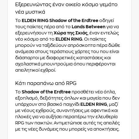
Εξερευνώντας έναν οικείο κόσμο γεμάτο
νέα μυστικά
Το
ELDEN RING Shadow of the Erdtree
οδηγεί
τους παίκτες πέρα από το
Lands Between
για να
εξερευνήσουν τη
Χώρα της Σκιάς
, έναν εντελώς
νέο κόσμο από το
ELDEN RING
. Οι παίκτες
μπορούν να ταξιδεύουν απρόσκοπτα πέρα δώθε
ανάμεσα στους τεράστιους χάρτες του που είναι
διάσπαρτοι με διαφορετικές καταστάσεις και
σχολαστικά μπουντρούμια όπου περιφέρονται
απειλητικοί εχθροί.
Κάτι παραπάνω από RPG
Το
Shadow of the Erdtree
προσθέτει νέα όπλα,
εξοπλισμό, δεξιότητες όπλων και μαγεία που δεν
υπάρχουν στο βασικό παιχνίδι
ELDEN RING
, μαζί
με νέους εχθρούς, συναντήσεις με αφεντικά και
πλοκές για να αυξήσει περαιτέρω την ελευθερία
RPG των παικτών. Αντιμετώπισε αυτές τις απειλές
με τις νέες δυνάμεις που μπορείς να αποκτήσεις.