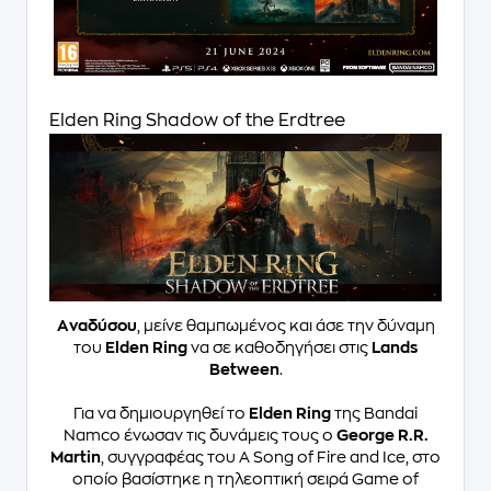
Elden Ring Shadow of the Erdtree
Aναδύσου
, μείνε θαμπωμένος και άσε την δύναμη
του
Elden Ring
να σε καθοδηγήσει στις
Lands
Between
.
Για να δημιουργηθεί το
Elden Ring
της Bandai
Namco ένωσαν τις δυνάμεις τους ο
George R.R.
Martin
, συγγραφέας του A Song of Fire and Ice, στο
οποίο βασίστηκε η τηλεοπτική σειρά Game of