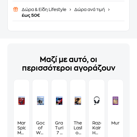
Δώρα & Είδη Lifestyle
Δώρα ανά τιμή
έως 50€
Μαζί με αυτό, οι
περισσότεροι αγοράζουν
Marvel’s
God
Gran
The
Razer
Murdoku
Spider-
of
Turismo
Last
Kaira
Man
War
7 -
of
Hyperspeed