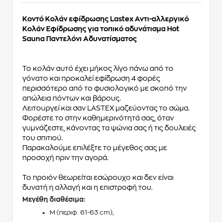
Κοντό Κολάν εφίδρωσης ​Lastex Αντι-αλλεργικό
Κολάν Εφίδρωσης για τοπικό αδυνάτισμα Hot
Sauna Παντελόνι Αδυνατίσματος
Το κολάν αυτό έχει μήκος λίγο πάνω από το
γόνατο και προκαλεί εφίδρωση 4 φορές
περισσότερο από το φυσιολογικό με σκοπό την
απώλεια πόντων και βάρους.
Λειτουργεί και σαν LASTEX μαζεύοντας το σώμα.
Φορέστε το στην καθημερινότητά σας, όταν
γυμνάζεστε, κάνοντας τα ψώνια σας ή τις δουλειές
του σπιτιού.
Παρακαλούμε επιλέξτε το μέγεθος σας με
προσοχή πριν την αγορά.
Το προιόν θεωρείται εσώρουχο και δεν είναι
δυνατή η αλλαγή και η επιστροφή του.
Μεγέθη διαθέσιμα:
M (περιφ. 61-63 cm),