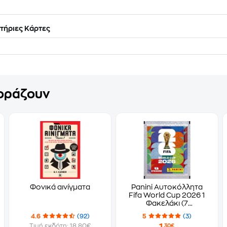
τήριες Κάρτες
γοράζουν
Φονικά αινίγματα
Panini Αυτοκόλλητα
Fifa World Cup 2026 1
Φακελάκι (7
Αυτοκόλλητα)
4.6
(92)
5
(3)
Τιμή εκδότη: 18.80€
,30€