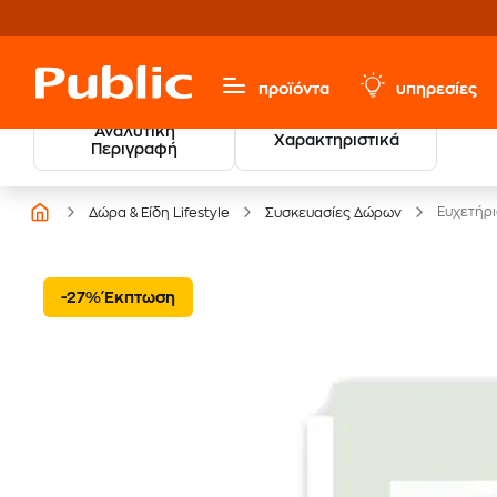
προϊόντα
υπηρεσίες
Αναλυτική
Χαρακτηριστικά
Βρες τους νικητές
Περιγραφή
των Βραβείων Βιβλίου
Ευχετήρι
Δώρα & Είδη Lifestyle
Συσκευασίες Δώρων
-27% Έκπτωση