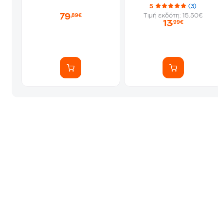
5
(3)
79
Τιμή εκδότη: 15.50€
,89€
13
,99€