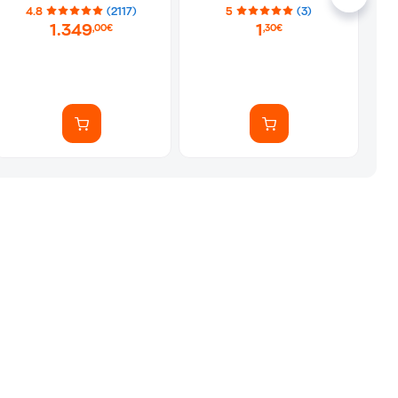
Αυτοκόλλητα)
4.8
(2117)
5
(3)
1.349
1
,00€
,30€