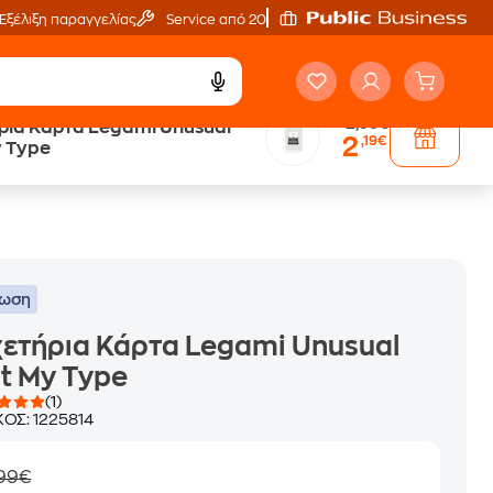
Εξέλιξη παραγγελίας
Service από 20'
2,99€
ρια Κάρτα Legami Unusual
2
,19€
Άτοκες Δόσεις
y Type
ων
χωρίς κάρτα
τωση
ετήρια Κάρτα Legami Unusual
t My Type
(1)
ΚΟΣ:
1225814
,99€