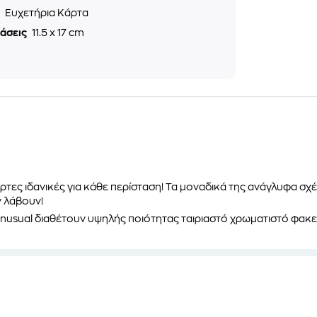
ς
Ευχετήρια Κάρτα
τάσεις
11.5 x 17 cm
τες ιδανικές για κάθε περίσταση! Τα μοναδικά της
ανάγλυφα σχέ
 λάβουν!
Unusual
διαθέτουν
υψηλής ποιότητας ταιριαστό χρωματιστό φακε