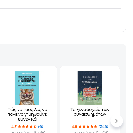
Πώς να τους λες να
Το ξενοδοχείο των
πάνε να γ*μηθούνε
συναισθημάτων
ευγενικά
4.7
(6)
4.8
(346)
Τιμή εκδότη: 16.61€
Τιμή εκδότη: 15.50€