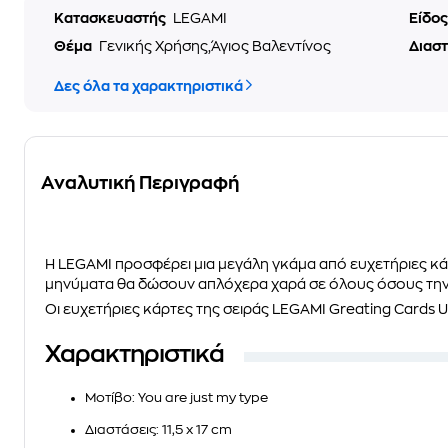
Κατασκευαστής
LEGAMI
Είδο
Θέμα
Γενικής Χρήσης,Άγιος Βαλεντίνος
Διασ
Δες όλα τα χαρακτηριστικά
Αναλυτική Περιγραφή
Η
LEGAMI
προσφέρει μια μεγάλη γκάμα από ευχετήριες κάρ
μηνύματα θα δώσουν απλόχερα χαρά σε όλους όσους την
Οι ευχετήριες κάρτες της σειράς
LEGAMI Greating Cards 
Χαρακτηριστικά
Μοτίβο
: You are just my type
Διαστάσεις
: 11,5 x 17 cm