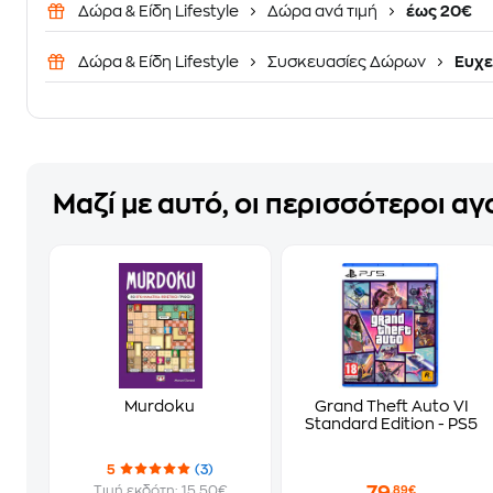
Δώρα & Είδη Lifestyle
Δώρα ανά τιμή
έως 20€
Δώρα & Είδη Lifestyle
Συσκευασίες Δώρων
Ευχε
Μαζί με αυτό, οι περισσότεροι α
Murdoku
Grand Theft Auto VI
Standard Edition - PS5
5
(3)
Τιμή εκδότη: 15.50€
,89€