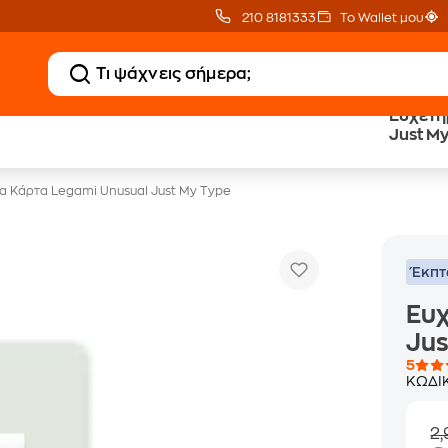
210 8181333
Το Wallet μου
Ευχετή
Public επιστροφή €
eGift Card
Just M
κέρδος σε κάθε αγορά
αμέτρητες επιλογές δώρ
α Κάρτα Legami Unusual Just My Type
Έκπ
Ευχ
Jus
5
ΚΩΔΙ
2