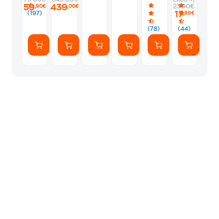
Ασύρματο
Ultrawide
F024-
-
59
439
23.90€
,90€
,00€
Ποντίκι
QHD
3
Silver
17
(197)
,99€
-
VA
17" -
Μαύρο
Curved
32"
(78)
(44)
120Hz
έως
1ms
20kg