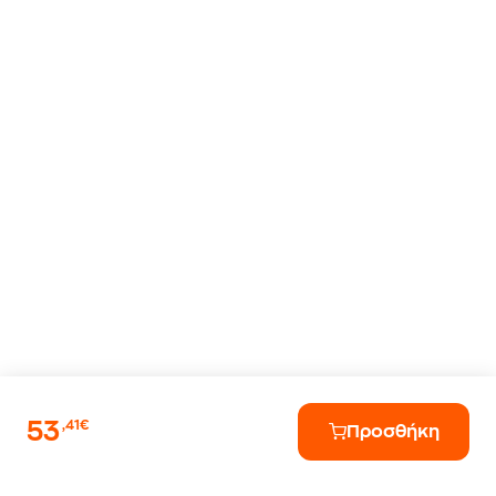
53
,41€
Προσθήκη