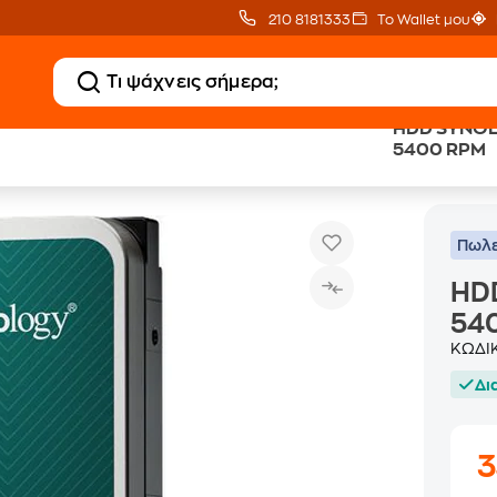
210 8181333
Το Wallet μου
HDD SYNOL
5400 RPM
HDD SYNOLOGY HAT3300-4TB 3.5 5400 RPM
Δίσκοι HDD
Πωλε
HD
54
ΚΩΔΙ
Δι