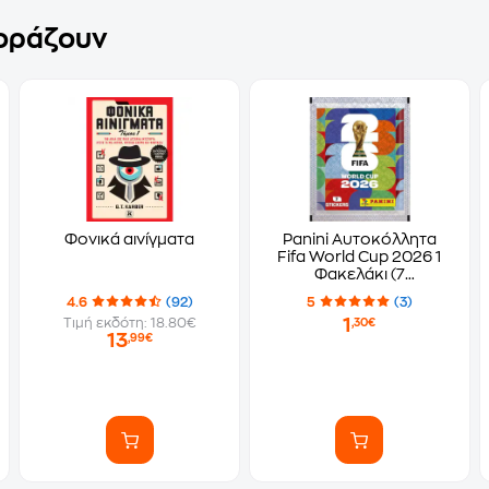
γοράζουν
Φονικά αινίγματα
Panini Αυτοκόλλητα
Fifa World Cup 2026 1
Φακελάκι (7
Αυτοκόλλητα)
4.6
(92)
5
(3)
1
Τιμή εκδότη: 18.80€
,30€
13
,99€