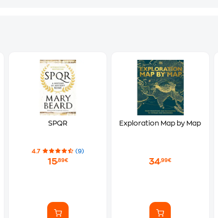
SPQR
Exploration Map by Map
4.7
(9)
15
34
,89€
,99€