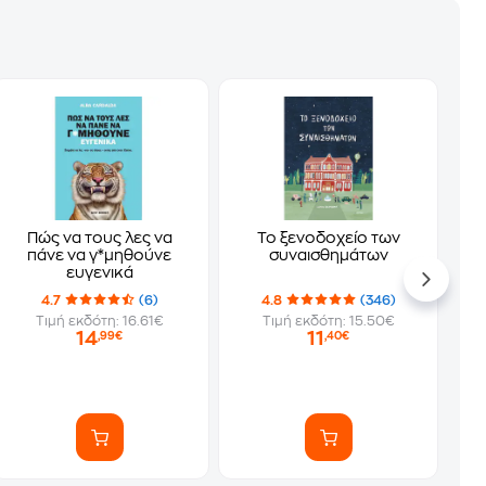
Πώς να τους λες να
Το ξενοδοχείο των
πάνε να γ*μηθούνε
συναισθημάτων
ευγενικά
4.7
(6)
4.8
(346)
Τιμή εκδότη: 16.61€
Τιμή εκδότη: 15.50€
14
11
,99€
,40€