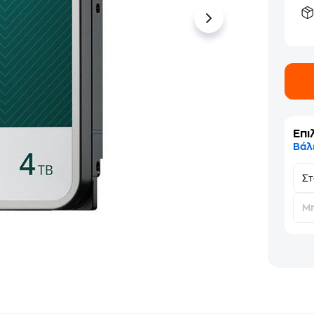
Επι
Βάλ
Σ
Μη