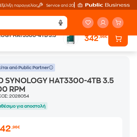
Εξέλιξη παραγγελίας
Service από 20'
OGY HAT3300-4TB 3.5
342
,96€
ίται από Public Partner
D SYNOLOGY HAT3300-4TB 3.5
00 RPM
ΚΟΣ:
2028054
αθέσιμο για αποστολή
342
,96€