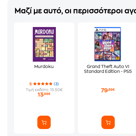
Μαζί με αυτό, οι περισσότεροι α
Murdoku
Grand Theft Auto VI
Standard Edition - PS5
5
(3)
79
Τιμή εκδότη: 15.50€
,89€
13
,99€