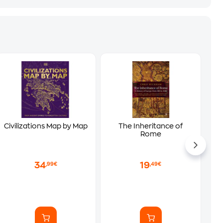
Civilizations Map by Map
The Inheritance of
Rome
34
19
,99€
,49€