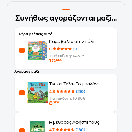
Συνήθως αγοράζονται μαζί...
Τώρα βλέπεις αυτό
Πάμε βόλτα στην πόλη
5
(1)
Τιμή εκδότη: 14.50€
10
,66€
Αγόρασε μαζί
Τικ και Τελα- Το μπαλόνι
4.8
(210)
Τιμή εκδότη: 10.90€
8
,20€
Η μέθοδος Αφήστε τους
4.7
(180)