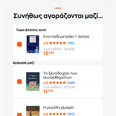
Συνήθως αγοράζονται μαζί...
Τώρα βλέπεις αυτό
Ένα παιδί μετράει τ' άστρα
4.9
(135)
Τιμή εκδότη: 18.80€
13
,99€
Αγόρασε μαζί
Το ξενοδοχείο των
συναισθημάτων
4.8
(346)
Τιμή εκδότη: 15.50€
11
,40€
Η μεγάλη χίμαιρα
4.8
(310)