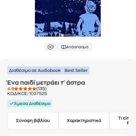
1
Απόσπασμα
Διαθέσιμο σε Audiobook
Best Seller
Ένα παιδί μετράει τ' άστρα
4.9
(135)
ΚΩΔΙΚΟΣ:
1037525
Άμεσα Διαθέσιμο
Τι είπαν
Σύνοψη βιβλίου
Χαρακτηριστικά
Frie