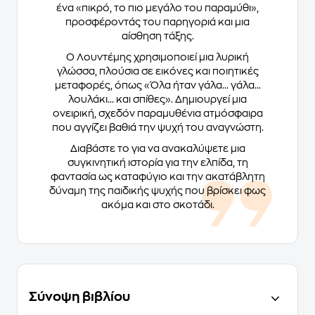
ένα «πικρό, το πιο µεγάλο του παραµύθι»,
προσφέροντάς του παρηγοριά και μια
αίσθηση τάξης.
Ο Λουντέμης χρησιμοποιεί μια λυρική
γλώσσα, πλούσια σε εικόνες και ποιητικές
μεταφορές, όπως «Όλα ήταν γάλα... γάλα...
λουλάκι... και σπίθες». Δημιουργεί μια
ονειρική, σχεδόν παραμυθένια ατμόσφαιρα
που αγγίζει βαθιά την ψυχή του αναγνώστη.
Διαβάστε το για να ανακαλύψετε μια
συγκινητική ιστορία για την ελπίδα, τη
φαντασία ως καταφύγιο και την ακατάβλητη
δύναμη της παιδικής ψυχής που βρίσκει φως
ακόμα και στο σκοτάδι.
Σύνοψη βιβλίου