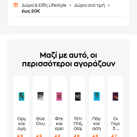
Δώρα & Είδη Lifestyle
Δώρα ανά τιμή
έως 20€
Μαζί με αυτό, οι
περισσότεροι αγοράζουν
Οργή
Θύελλα
Φτερά
Τέταρτη
Πάγος
Οι
και
Όνυξ
και
Πτέρυγα
και
Γκρίσα
ομίχλη
ερείπια
(Χαρτόδετο)
αστροφεγγιά
3 -
Καταστροφ
4.9
4.9
4.8
4.8
4.6
4.7