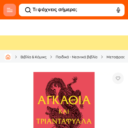
Βιβλία & Κόμικς
Παιδικά - Νεανικά βιβλία
Μεταφρασμέ