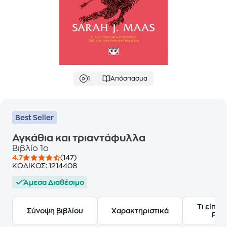
1
Απόσπασμα
Best Seller
Αγκάθια και τριαντάφυλλα
Βιβλίο 1ο
4.7
(147)
ΚΩΔΙΚΟΣ:
1214408
Άμεσα Διαθέσιμο
Τι είπαν
Σύνοψη βιβλίου
Χαρακτηριστικά
Frie