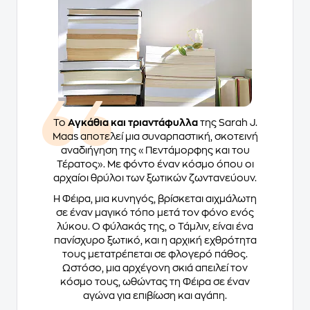
Το
Αγκάθια και τριαντάφυλλα
της Sarah J.
Maas αποτελεί μια συναρπαστική, σκοτεινή
αναδιήγηση της «Πεντάμορφης και του
Τέρατος». Με φόντο έναν κόσμο όπου οι
αρχαίοι θρύλοι των ξωτικών ζωντανεύουν.
Η Φέιρα, μια κυνηγός, βρίσκεται αιχμάλωτη
σε έναν μαγικό τόπο μετά τον φόνο ενός
λύκου. Ο φύλακάς της, ο Τάμλιν, είναι ένα
πανίσχυρο ξωτικό, και η αρχική εχθρότητα
τους μετατρέπεται σε φλογερό πάθος.
Ωστόσο, μια αρχέγονη σκιά απειλεί τον
κόσμο τους, ωθώντας τη Φέιρα σε έναν
αγώνα για επιβίωση και αγάπη.