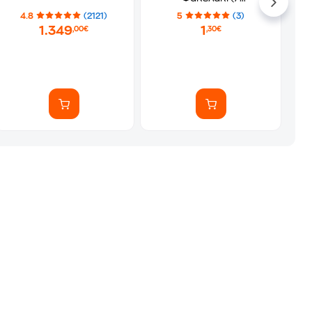
Αυτοκόλλητα)
4.8
(2121)
5
(3)
1.349
1
,00€
,30€