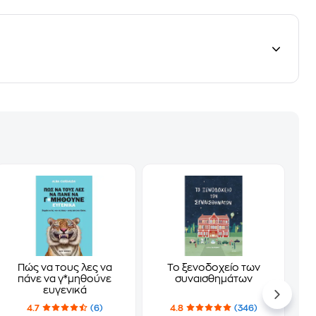
Πώς να τους λες να
Το ξενοδοχείο των
πάνε να γ*μηθούνε
συναισθημάτων
ευγενικά
4.7
(6)
4.8
(346)