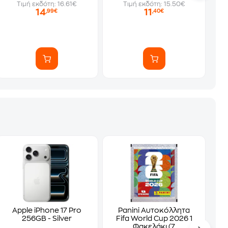
Τιμή εκδότη: 16.61€
Τιμή εκδότη: 15.50€
14
11
,99€
,40€
Apple iPhone 17 Pro
Panini Αυτοκόλλητα
256GB - Silver
Fifa World Cup 2026 1
Φακελάκι (7