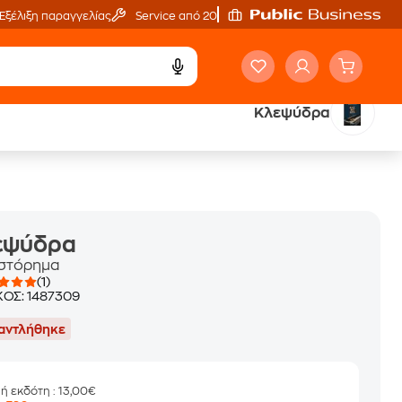
Εξέλιξη παραγγελίας
Service από 20'
Κλεψύδρα
ά
Έλα στον κόσμο
των ηχητικών βιβλίων
εψύδρα
στόρημα
(1)
ΚΟΣ:
1487309
αντλήθηκε
μή εκδότη
: 13,00€