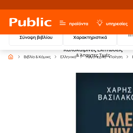
προϊόντα
υπηρεσίες
Τι
Σύνοψη βιβλίου
Χαρακτηριστικά
Καλοκαιρινές Εκπτώσεις
& Άπαιχτες Τιμές
Βιβλία & Κόμικς
Ελληνικά
Λογοτεχνία - Ποίηση