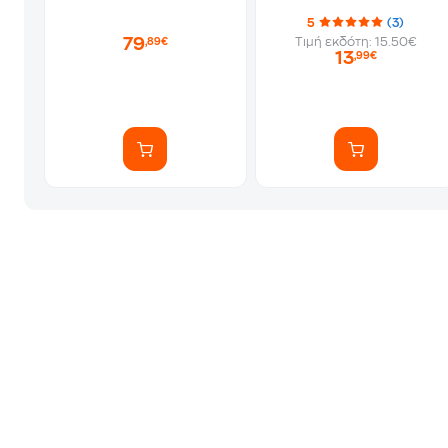
5
(3)
79
Τιμή εκδότη: 15.50€
,89€
13
,99€