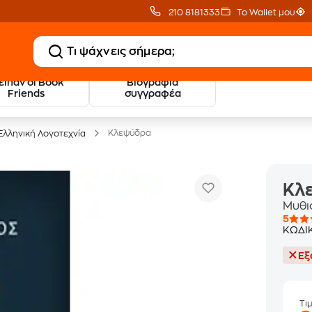
210 8181333
Το Wallet μου
 είπαν οι Book
Βιογραφία
20 € Public επιστροφή
Δωρεάν Μεταφορικ
Friends
συγγραφέα
με Snappi
με Public+ Delivery
Κλεψύδρα
Ελληνική Λογοτεχνία
Κλ
Μυθι
5
ΚΩΔΙ
Εξ
Τι