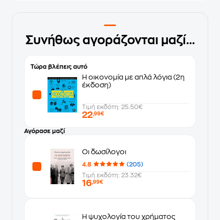
Συνήθως αγοράζονται μαζί...
Τώρα βλέπεις αυτό
Η οικονομία με απλά λόγια (2η
έκδοση)
Τιμή εκδότη: 25.50€
22
,99€
Αγόρασε μαζί
Οι δωσίλογοι
4.8
(205)
Τιμή εκδότη: 23.32€
16
,99€
Η ψυχολογία του χρήματος