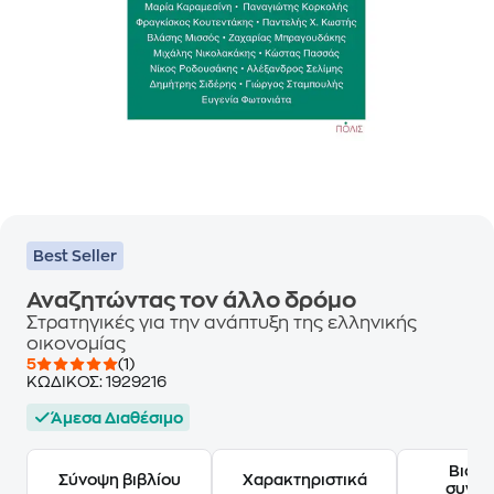
Best Seller
Αναζητώντας τον άλλο δρόμο
Στρατηγικές για την ανάπτυξη της ελληνικής
οικονομίας
5
(1)
ΚΩΔΙΚΟΣ:
1929216
Άμεσα Διαθέσιμο
Βιογ
Σύνοψη βιβλίου
Χαρακτηριστικά
συγγ