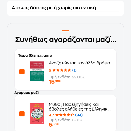
Άτοκες δόσεις με ή χωρίς πιστωτική
Συνήθως αγοράζονται μαζί...
Τώρα βλέπεις αυτό
Αναζητώντας τον άλλο δρόμο
5
(1)
Τιμή εκδότη: 22.00€
15
,98€
Αγόρασε μαζί
Μύθοι, Παρεξηγήσεις και
άβολες αλήθειες της Ελληνικής
ιστορίας
4.7
(94)
Τιμή εκδότη: 8.80€
5
,68€